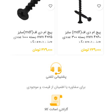
پیچ ام دی اف(mdf) سایز
پیچ ام دی اف(mdf)سایز
60×4 mm بسته 300 عددی
25×4 mm بسته 1000 عددی
نوک 
چینی درجه یک
چینی درجه یک
239,000
تومان
329,000
تومان
000
پشتیبانی تلفنی
برای مشاوره یا اطمینان از قیمت و موجودی
گارانتی اصالت کالا