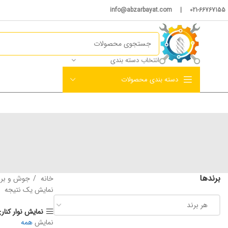
021-66767155 | info@abzarbayat.com
انتخاب دسته بندی
دسته بندی محصولات
برندها
خانه
جوش و ب
نمایش یک نتیجه
هر برند
نمایش نوار کنار
نمایش
همه