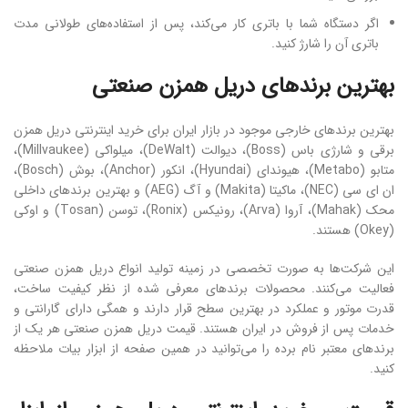
اگر دستگاه شما با باتری کار می‌کند، پس از استفاده‌های طولانی مدت
باتری آن را شارژ کنید.
بهترین برندهای دریل همزن صنعتی
بهترین برندهای خارجی موجود در بازار ایران برای خرید اینترنتی دریل همزن
برقی و شارژی باس (Boss)، دیوالت (DeWalt)، میلواکی (Millvaukee)،
متابو (Metabo)، هیوندای (Hyundai)، انکور (Anchor)، بوش (Bosch)،
ان ای سی (NEC)، ماکیتا (Makita) و آگ (AEG) و بهترین برندهای داخلی
محک (Mahak)، آروا (Arva)، رونیکس (Ronix)، توسن (Tosan) و اوکی
(Okey) هستند.
این شرکت‌ها به صورت تخصصی در زمینه تولید انواع دریل همزن صنعتی
فعالیت می‌کنند. محصولات برندهای معرفی شده از نظر کیفیت ساخت،
قدرت موتور و عملکرد در بهترین سطح قرار دارند و همگی دارای گارانتی و
خدمات پس از فروش در ایران هستند. قیمت دریل همزن صنعتی هر یک از
برندهای معتبر نام برده را می‌توانید در همین صفحه از ابزار بیات ملاحظه
کنید.