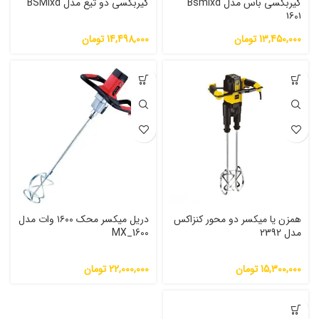
گیربکسی باس مدل Bsmixd
گیربکسی دو تیغ مدل BSMixd
1601
13,450,000
تومان
14,498,000
تومان
همزن یا میکسر دو محور کنزاکس
دریل میکسر محک ۱۶۰۰ وات مدل
مدل 2392
MX_1600
15,300,000
تومان
22,000,000
تومان