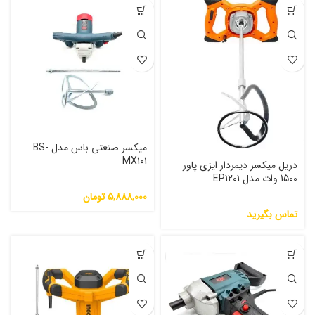
میکسر صنعتی باس مدل BS-
MX101
دریل میکسر دیمردار ایزی پاور
1500 وات مدل EP1201
5,888,000
تومان
تماس بگیرید