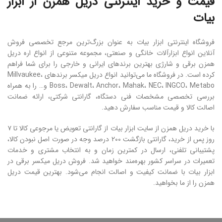
قیمت و خرید اینترنتی دریل همزن از ابزار
بیات
فروشگاه اینترنتی ابزار بیات به عنوان بزرگ‌ترین مرجع تخصصی فروش
آنلاین انواع ابزارآلات خانگی و صنعتی، مجموعه متنوعی از انواع اره دریل
همزن برقی و شارژی بهترین برندهای ایرانی و خارجی را برای شما فراهم
کرده است. در فروشگاه ما می‌توانید انواع دریل میکسر برندهای Millvaukee،
Boss، Dewalt، Anchor، Mahak، NEC، INGCO، Metabo و… را به همراه
بررسی تخصصی مشخصات فنی دستگاه، گارانتی شرکتی، ارائه ضمانت
اصالت کالا و قیمت مناسب سفارش دهید.
با خرید دریل همزن از سایت ابزار بیات از گارانتی تعویض یا مرجوعی کالا تا ۷
روز پس از خرید، گارانتی بازگشت 200 درصد وجه در صورت اصل نبودن کالا،
پشتیبانی تلفنی، ارسال در کمترین زمان و به انتخاب مشتری و خدمات
تعمیرات در سراسر کشور بهره‌مند خواهید شد. فروش دریل میکسر برقی در
ابزار بیات با ضمانت کیفیت و اصالت انجام می‌شود. بهترین قیمت دریل
همزن را از ما بخواهید.