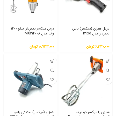
دریل همزن (میکسر) باس
دریل میکسر دیمردار اینکو ۱۴۰۰
دیمردار مدل mixd
وات مدل MX214008
6,330,000
تومان
10,733,000
تومان
همزن یا میکسر دو تیغه
همزن (میکسر) صنعتی باس