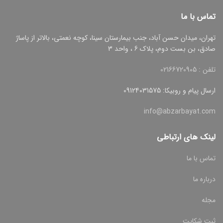
تماس با ما
تهران، میدان حسن آباد، جنب بیمارستان سینا، کوچه نعمتی، بالاتر از پاساژ
صادق، بن بست دوم، پلاک 6 ، واحد 3
تلفن : 02166720905
ارسال پیام و روبیکا: 09124031575
info@abzarbayat.com
لینک های ارتباطی
تماس با ما
درباره ما
مجله
ثبت شکایت