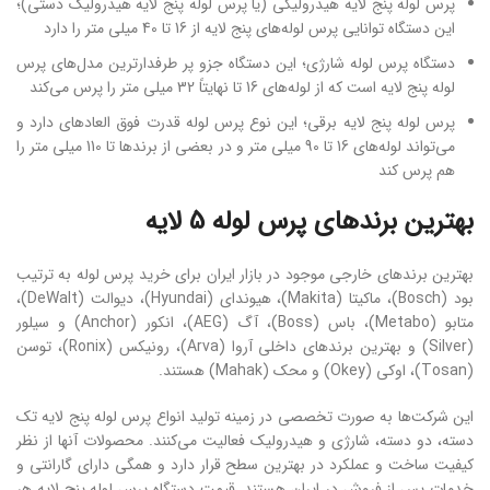
پرس لوله پنج لایه هیدرولیکی (یا پرس لوله پنج لایه هیدرولیک دستی)؛
این دستگاه توانایی پرس لوله‌های پنج لایه از 16 تا 40 میلی ‌متر را دارد
دستگاه پرس لوله شارژی؛ این دستگاه جزو پر طرفدارترین مدل‌های پرس
لوله پنج لایه است که از لوله‌های 16 تا نهایتاً 32 میلی ‌متر را پرس می‌کند
پرس لوله پنج لایه برقی؛ این نوع پرس لوله قدرت فوق العاده­ای دارد و
می‌تواند لوله‌های 16 تا 90 میلی ‌متر و در بعضی از برندها تا 110 میلی ‌متر را
هم پرس کند
بهترین برندهای پرس لوله 5 لایه
بهترین برندهای خارجی موجود در بازار ایران برای خرید پرس لوله به ‌ترتیب
بود (Bosch)، ماکیتا (Makita)، هیوندای (Hyundai)، دیوالت (DeWalt)،
متابو (Metabo)، باس (Boss)، آگ (AEG)، انکور (Anchor) و سیلور
(Silver) و بهترین برندهای داخلی آروا (Arva)، رونیکس (Ronix)، توسن
(Tosan)، اوکی (Okey) و محک (Mahak) هستند.
این شرکت‌ها به‌ صورت تخصصی در زمینه تولید انواع پرس لوله پنج لایه تک
دسته، دو دسته، شارژی و هیدرولیک فعالیت می‌کنند. محصولات آنها از نظر
کیفیت ساخت و عملکرد در بهترین سطح قرار دارد و همگی دارای گارانتی و
خدمات پس از فروش در ایران هستند. قیمت دستگاه پرس لوله پنج لایه هر