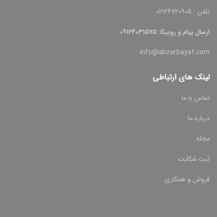
تلفن : 02166720905
ارسال پیام و روبیکا: 09124031575
info@abzarbayat.com
لینک های ارتباطی
تماس با ما
درباره ما
مجله
ثبت شکایت
فروش و همکاری