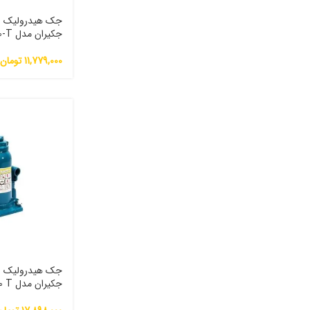
جکیران مدل JK-10-T
11,779,000
تومان
جکیران مدل JK 20 T