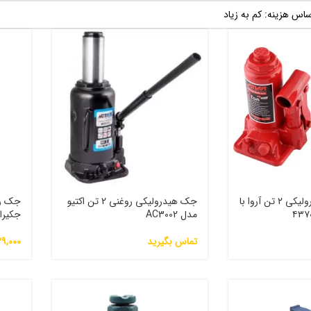
جک روغنی هیدرولیکی ۲ تن آروا با
جک هیدرولیکی روغنی 2 تن اکتیو
مدل AC3002
جکیران
تماس بگیرید
9,000