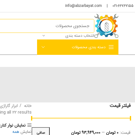
021-66767155 | info@abzarbayat.com
انتخاب دسته بندی
دسته بندی محصولات
فیلتر قیمت
خانه
ابزار گاراژ
ng all 22 results
نمایش نوار کنار
نمایش
همه
قيمت:
0 تومان
—
93,949,000 تومان
صافی