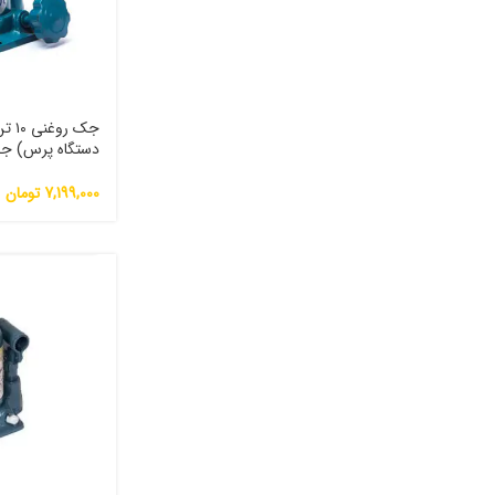
جک ر
10 ton
7,199,000
تومان