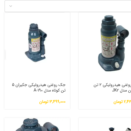
جک روغنی هیدرولیکی 2 تن
جک روغنی هیدرولیکی جکیران 5
 مدل JK2
تن کوتاه مدل A-190
2,43
تومان
3,499,000
تومان