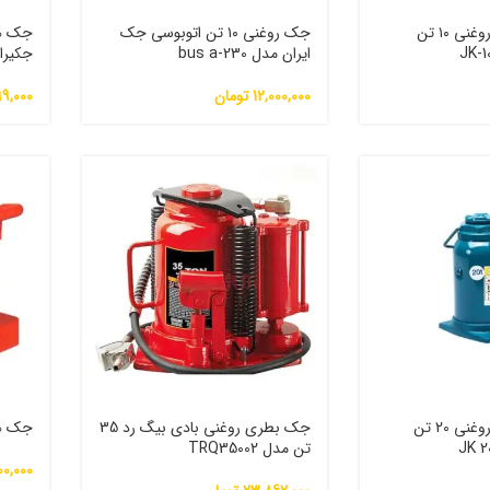
جک هیدرولیک روغنی ۱۰ تن
جک روغنی ۱۰ تن اتوبوسی جک
ایران مدل bus a-230
جکیران م
12,000,000
تومان
99,000
جک هیدرولیک روغنی 20 تن
جک بطری روغنی بادی بیگ رد 35
جک هید
تن مدل TRQ35002
00,000