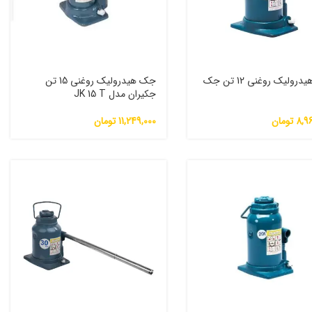
جک هیدرولیک روغنی 12 تن جک
جک هیدرولیک روغنی 15 تن
جکیران مدل JK 15 T
8,9
تومان
11,249,000
تومان