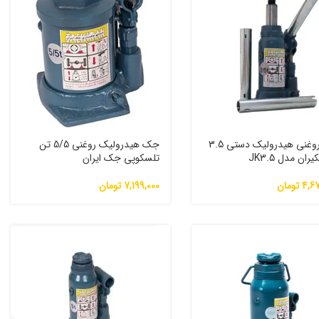
جک روغنی هیدرولیک دستی 3.5
جک هیدرولیک روغنی 5/5 تن
ان مدل JK3.5
تلسکوپی جک ایران
4,67
تومان
7,199,000
تومان