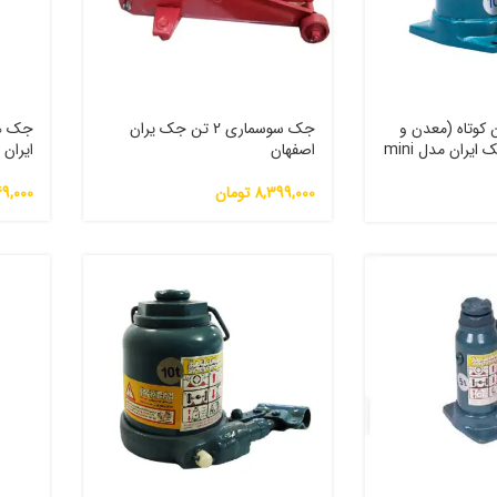
وغنی ۱۰ تن کوتاه (معدن و
جک سوسماری 2 تن جک یران
دستگاه پرس) جک ایران مدل mini
اصفهان
ایران
8,399,000
تومان
69,000