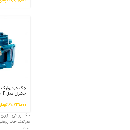
17,898,000
تومان
جکیران مدل JK 50 T
62,749,000
توما
جک روغنی ابزاری فو
قدرتمند جک روغنی بر
است.