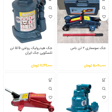
جک سوسماری ۲ تن باس
جک هیدرولیک روغنی 5/5 تن
تلسکوپی جک ایران
5,070,000
تومان
7,199,000
تومان