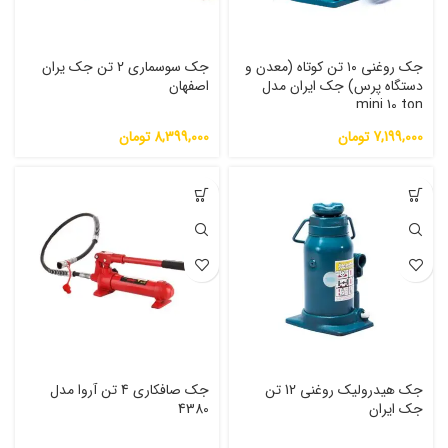
جک روغنی ۱۰ تن کوتاه (معدن و
جک سوسماری 2 تن جک یران
دستگاه پرس) جک ایران مدل
اصفهان
mini 10 ton
7,199,000
تومان
8,399,000
تومان
جک هیدرولیک روغنی 12 تن
جک صافکاری 4 تن آروا مدل
جک ایران
4380