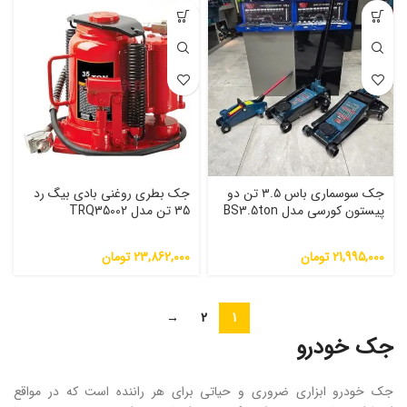
جک سوسماری باس ۳.۵ تن دو
جک بطری روغنی بادی بیگ رد
پیستون کورسی مدل BS3.5ton
35 تن مدل TRQ35002
21,995,000
تومان
23,862,000
تومان
→
2
1
جک خودرو
جک خودرو ابزاری ضروری و حیاتی برای هر راننده است که در مواقع