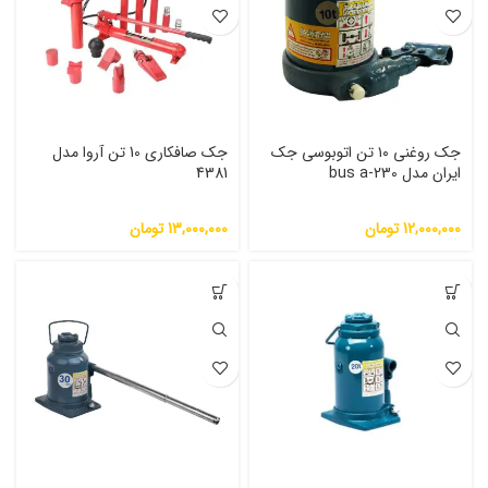
جک روغنی ۱۰ تن اتوبوسی جک
جک صافکاری 10 تن آروا مدل
ایران مدل bus a-230
4381
12,000,000
تومان
13,000,000
تومان