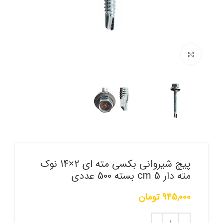
برای بزرگنمایی کلیک کنید
پیچ شیروانی بکسی مته ای 2×14 نوک
مته دار 5 cm بسته 500 عددی
945,000
تومان