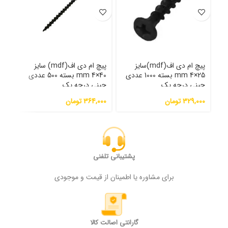
پیچ ام دی اف(mdf)سایز
پیچ ام دی اف(mdf) سایز
25×4 mm بسته 1000 عددی
40×4 mm بسته 500 عددی
نوک 
چینی درجه یک
چینی درجه یک
329,000
تومان
364,000
تومان
000
پشتیبانی تلفنی
برای مشاوره یا اطمینان از قیمت و موجودی
گارانتی اصالت کالا