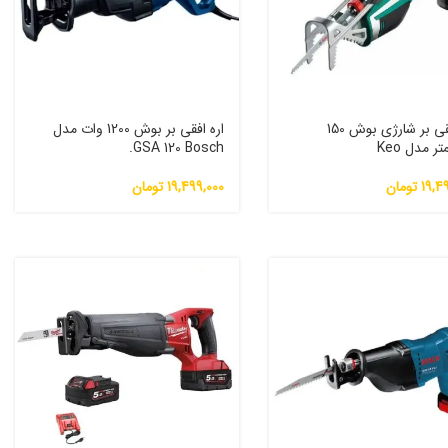
اره افقی بر شارژی بوش 150
اره افقی بر بوش 1200 وات مدل
ر مدل Keo
GSA 120 Bosch.
19,4
تومان
19,499,000
تومان