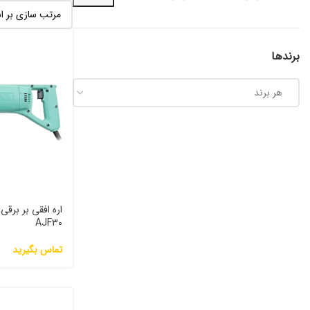
برندها
هر برند
اره افقی بر برق
AJF30
تماس بگیرید