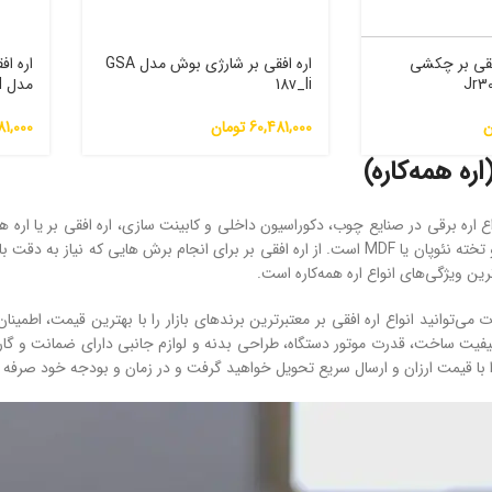
افقی بر چکشی
اره افقی بر شارژی بوش مدل GSA
18v_li
مدل GSA 18V-LI BOSCH
ن
60,481,000
تومان
81,000
اره همه‌کاره)
اع اره برقی در صنایع چوب، دکوراسیون داخلی و کابینت سازی، اره افقی بر یا اره 
پروفیل های فلزی و تخته نئوپان یا MDF است. از اره افقی بر برای انجام برش ­ها
‌ترین ویژگی‌های انواع اره همه‌کاره است.
یفیت ساخت، قدرت موتور دستگاه، طراحی بدنه و لوازم جانبی دارای ضمانت و گاران
 را با قیمت ارزان و ارسال سریع تحویل خواهید گرفت و در زمان و بودجه خود صرفه