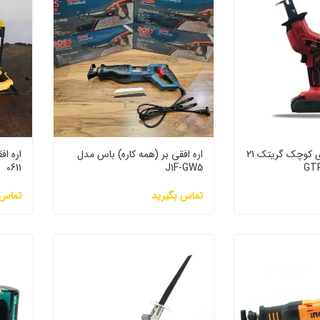
اره افقی بر شارژی کوچک گریتک 21
اره افقی بر (همه کاره) باس مدل
اره ا
0611
J1F-GW5
تماس بگیرید
تماس 