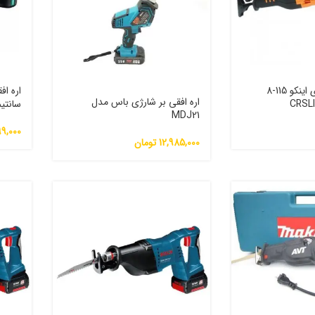
اره افقی بر شارژی اینکو 115-8
اره افقی بر شارژی باس مدل
سانتیمت
MDJ21
99,000
12,985,000
تومان