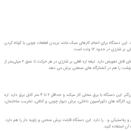
ند. این دستگاه برای انجام کارهای سبک مانند بریدن قطعات چوبی یا کوتاه کردن
ی در حدود 12 ولت است.
این دستگاه وزن سبک، بدنه ارگونومیک، مصرف باتری کم، موتور قوی با قابلیت کنترل سرعت و تیغه ­های قابل تعویض دارد. تیغه اره افقی بر شارژی در هر حرکت تا عمق 2 میلی‌متر از
گوشت را هم در کشتارگاه ­های صنعتی برش می دهد.
دستگاه اره افقی بر برقی در مقایسه با مدل شارژی هم قدرت عملکرد بیشتری دارد، هم وزن و ابعاد بزرگتر. این دستگاه با برق محلی کار می­کند و حداقل 2 تا 4 متر کابل برق دارد. اره
هنگری، کارگاه­ های دکوراسیون داخلی، برش دیوار چوبی و کنافی، تخریب ساختمان،
 برش عمق 22 تا 29 میلی­­متری قطعات چوبی، فلزی و پلاستیکی و… را دارد. این دستگاه قابلت برش منحنی و زاویه دار را هم دارد.
آن استفاده کنید.