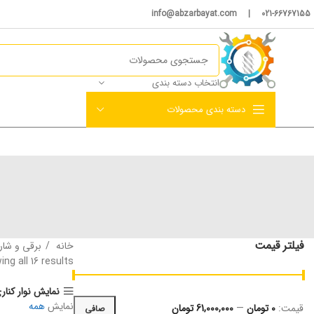
021-66767155 | info@abzarbayat.com
انتخاب دسته بندی
دسته بندی محصولات
فیلتر قیمت
خانه
برقی و شا
ng all 16 results
نمایش نوار کنار
نمایش
همه
قيمت:
0 تومان
—
61,000,000 تومان
صافی