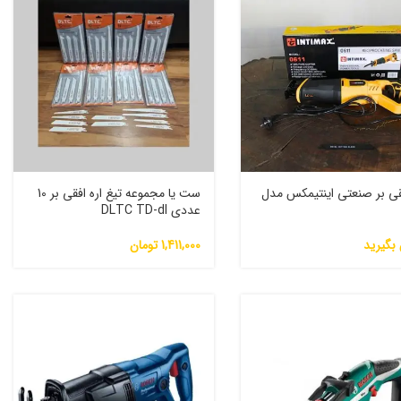
فقی بر صنعتی اینتیمکس مدل
ست یا مجموعه تیغ اره افقی بر 10
عددی DLTC TD-dl
بگیرید
1,411,000
تومان