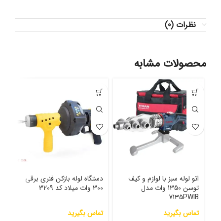
نظرات (0)
محصولات مشابه
اتو لوله سبز با لوازم و کیف
دستگاه لوله بازکن فنری برقی
توسن 1350 وات مدل
300 وات میلاد کد 3209
مدل WlX
7135PWlB
تماس بگیرید
تماس بگیرید
000