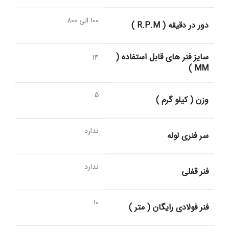
100 الی 800
دور در دقیقه ( R.P.M )
سایز فنر های قابل استفاده (
14
MM )
5
وزن ( کیلو گرم )
ندارد
سر فنری لوله
ندارد
فنر قفلی
10
فنر فولادی رایگان ( متر )