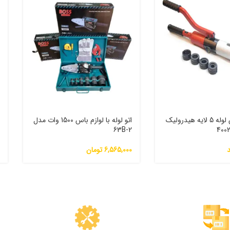
دستگاه پرس لوله 5 لایه هیدرولیک
اتو لوله با لوازم باس 1500 وات مدل
د
63B-2
5
6,565,000
تومان
0