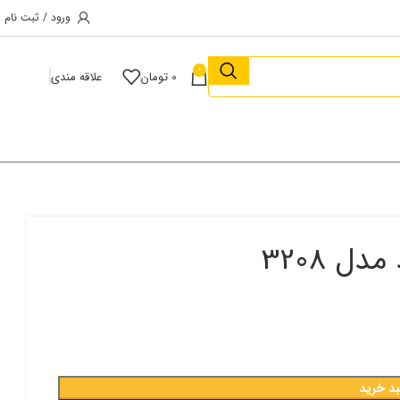
ورود / ثبت نام
0
0
تومان
علاقه مندی
ل 3208
بد خرید