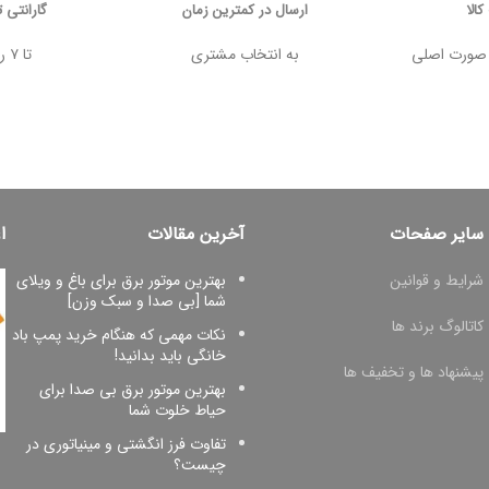
الا
ارسال در کمترین زمان
گارانتی 
 وجه در صورت اصلی
به انتخاب مشتری
تا ۷ روز پس از خرید
سایر صفحات
آخرین مقالات
ا
شرایط و قوانین
بهترین موتور برق برای باغ و ویلای
شما [بی صدا و سبک وزن]
کاتالوگ برند ها
نکات مهمی که هنگام خرید پمپ باد
خانگی باید بدانید!
پیشنهاد ها و تخفیف ها
بهترین موتور برق بی صدا برای
حیاط خلوت شما
تفاوت فرز انگشتی و مینیاتوری در
چیست؟