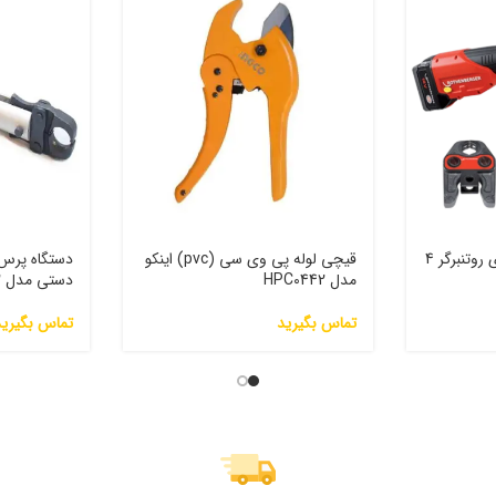
پرس لوله پنج لایه شارژی روتنبرگر 4
قیچی لوله پی وی سی (pvc) اینکو
مدل HPC0442
دستی مدل 4002
تماس بگیرید
تماس بگیرید