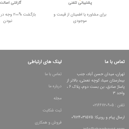
پشتیبانی تلفنی
گارانتی اصالت ک
برای مشاوره یا اطمینان از قیمت و
بازگشت %200
موجودی
نبودن
تماس با ما
لینک های ارتباطی
تهران، میدان حسن آباد، جنب
تماس با ما
بیمارستان سینا، کوچه نعمتی، بالاتر از
درباره ما
پاساژ صادق، بن بست دوم، پلاک 6 ،
واحد 3
مجله
تلفن : 02166720905
ثبت شکایت
ارسال پیام و روبیکا: 09124031575
فروش و همکاری