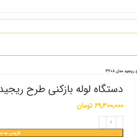
یجید مدل 3208
دستگاه لوله بازکنی طرح ریجید مد
69,300,000
تومان
افزودن به س