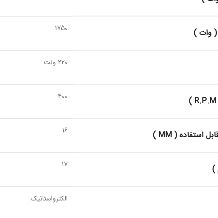
1750
 وات )
220 ولت
400
16
ل استفاده ( MM )
17
)
الکترواستاتیک