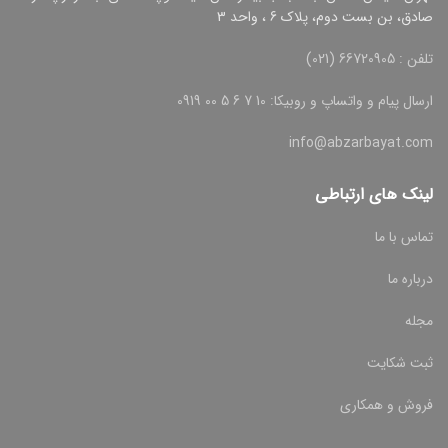
صادق، بن بست دوم، پلاک 6 ، واحد 3
تلفن : 66720905 (021)
ارسال پیام و واتساپ و روبیکا: 10 7 6 5 00 0919
info@abzarbayat.com
لینک های ارتباطی
تماس با ما
درباره ما
مجله
ثبت شکایت
فروش و همکاری