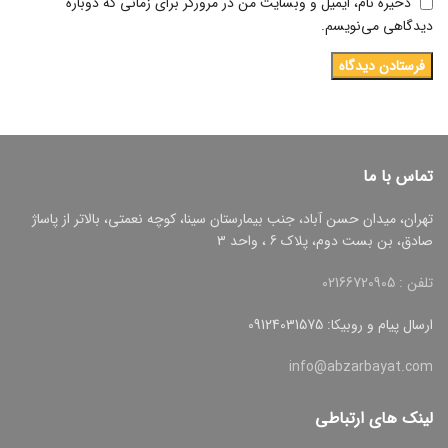
ذخیره نام، ایمیل و وبسایت من در مرورگر برای زمانی که دوباره
دیدگاهی می‌نویسم.
تماس با ما
تهران، میدان حسن آباد، جنب بیمارستان سینا، کوچه نعمتی، بالاتر از پاساژ
صادق، بن بست دوم، پلاک 6 ، واحد 3
تلفن : 02166720905
ارسال پیام و روبیکا: 09124031575
info@abzarbayat.com
لینک های ارتباطی