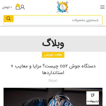
0
0
تومان
وبلاگ
مقالات آموزشی
دستگاه جوش co2 چیست؟ مزایا و معایب +
استانداردها
Bayat
16
اردیبهشت