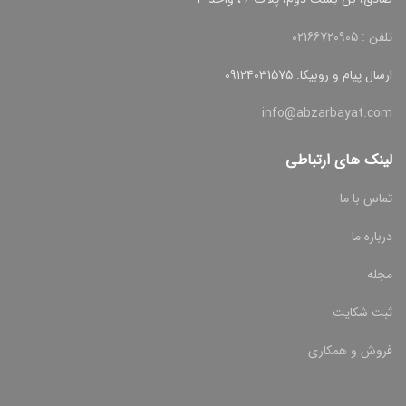
تلفن : 02166720905
ارسال پیام و روبیکا: 09124031575
info@abzarbayat.com
لینک های ارتباطی
تماس با ما
درباره ما
مجله
ثبت شکایت
فروش و همکاری