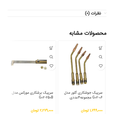
نظرات (0)
محصولات مشابه
سرپیک جوشکاری گلور مدل
سرپیک برشکاری مورکس مدل
سرپ
G02-06 مجموعه4عددی
G02-250B
روف
مولتی گا
1,799,000
تومان
2,279,000
تومان
000