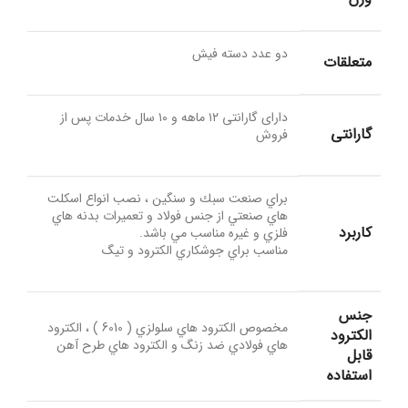
دو عدد دسته فیش
متعلقات
دارای گارانتی ۱۲ ماهه و ۱۰ سال خدمات پس از
گارانتی
فروش
براي صنعت سبك و سنگين ، نصب انواع اسكلت
هاي صنعتي از جنس فولاد و تعميرات بدنه هاي
کاربرد
فلزي و غيره مناسب مي باشد.
مناسب براي جوشكاري الكترود و تيگ
جنس
مخصوص الكترود هاي سلولزي ( 6010 ) ، الكترود
الكترود
هاي فولادي ضد زنگ و الكترود هاي طرح آهن
قابل
استفاده