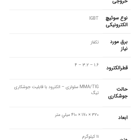
خروجی
نوع سوئیچ
IGBT
الکترونیکی
برق مورد
تکفاز
نیاز
1.6 – 3.2 – 4
قطرالکترود
MMA/TIG سلولزی – الکترود با قابلیت جوشکاری
حالت
تیگ
جوشکاری
320 × 170 × 410 ميلي متر
ابعاد
11 کیلوگرم
وزن