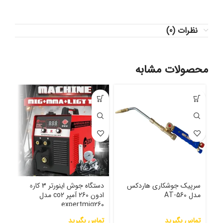
نظرات (0)
محصولات مشابه
سرپیک جوشکاری هاردکس
دستگاه جوش اینورتر 3 کاره
گرم
مدل AT-560
ادون 260 آمپر co2 مدل
دست
expertmig260
مدل  CCO
تماس بگیرید
تماس بگیرید
تما