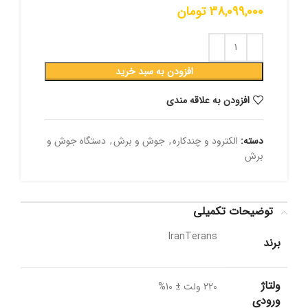
38,099,000
تومان
افزودن به سبد خرید
افزودن به علاقه مندی
دسته:
الکترود و چندکاره
,
جوش و برش
,
دستگاه جوش و
برش
توضیحات تکمیلی
IranTerans
برند
ولتاژ
220 ولت ± 10%
ورودی