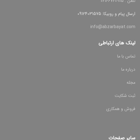
تلفن : 02166720905
ارسال پیام و روبیکا: 09124031575
info@abzarbayat.com
لینک های ارتباطی
تماس با ما
درباره ما
مجله
ثبت شکایت
فروش و همکاری
سایر صفحات