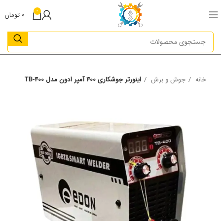
0
0
تومان
خانه
جوش و برش
اینورتر جوشکاری 400 آمپر ادون مدل TB-400