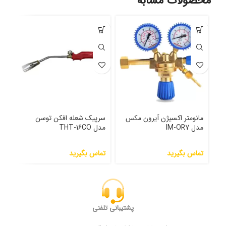
محصولات مشابه
مانومتر اکسیژن آیرون مکس
سرپیک شعله افکن توسن
مان
مدل IM-OR7
مدل THT-16CO
مدل R2
تماس بگیرید
تماس بگیرید
000
پشتیبانی تلفنی