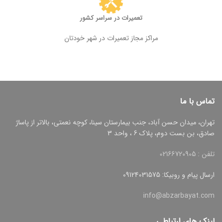
تعمیرات در سراسر کشور
مراکز مجاز تعمیرات در شهر خودتان
تماس با ما
تهران، میدان حسن آباد، جنب بیمارستان سینا، کوچه نعمتی، بالاتر از پاساژ
صادق، بن بست دوم، پلاک 6 ، واحد 3
تلفن : 02166720905
ارسال پیام و روبیکا: 09124031575
info@abzarbayat.com
لینک های ارتباطی