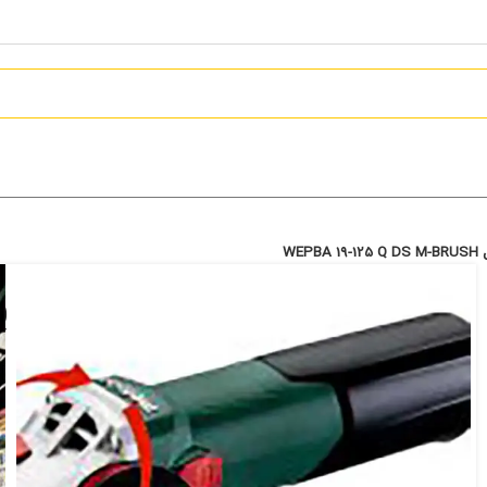
می
DS M-BRUSH
23,499,000
تومان