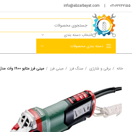
021-66767155 | info@abzarbayat.com
انتخاب دسته بندی
دسته بندی محصولات
خانه
برقی و شارژی
سنگ فرز
مینی فرز
مینی فرز متابو 1900 وات مدل WEPBA 19-125 Q DS M-BRUSH