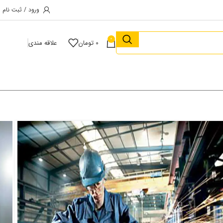
ورود / ثبت نام
0
0
تومان
علاقه مندی
نی فرز متابو 1900 وات مدل WEPBA 19-125 Q