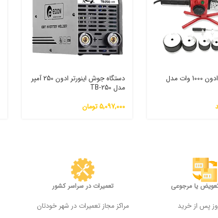
اتو لوله سبز ادون 1000 وات مدل
دستگاه جوش اینورتر ادون 250 آمپر
مدل TB-250
W
5,097,000
تومان
0
تعویض یا مرجوعی
تعمیرات در سراسر کشور
مراکز مجاز تعمیرات در شهر خودتان