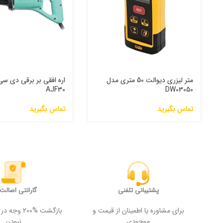
متر لیزری دیوالت 50 متری مدل
اره افقی بر برقی دی س
AJF30
DW03050
تماس بگیرید
تماس بگیرید
پشتیبانی تلفنی
گارانتی اصالت ک
برای مشاوره یا اطمینان از قیمت و
بازگشت %200
موجودی
نبودن