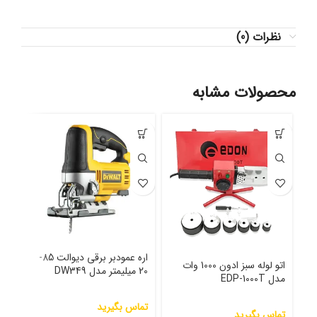
نظرات (0)
محصولات مشابه
اره عمودبر برقی دیوالت 85-
اتو لوله سبز ادون 1000 وات
20 میلیمتر مدل DW349
مدل EDP-1000T
مدل 100
تماس بگیرید
تماس بگیرید
تما