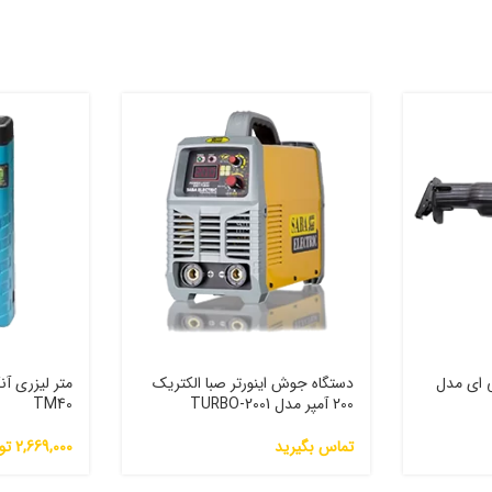
ی ای مدل
دستگاه جوش اینورتر صبا الکتریک
200 آمپر مدل 2001-TURBO
TM40
تماس بگیرید
2,669,000
تو