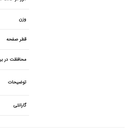
وزن
قطر صفحه
محافظت در براب
توضیحات
گارانتی