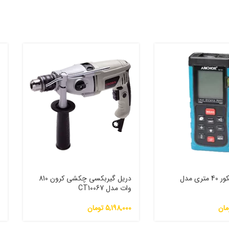
متر لیزری آنکور 40 متری مدل
دریل گیربکسی چکشی کرون 810
س
وات مدل CT10067
0
مان
5,198,000
تومان
0