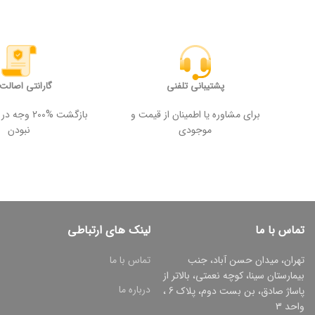
پشتیبانی تلفنی
گارانتی اصالت ک
برای مشاوره یا اطمینان از قیمت و
بازگشت %200
موجودی
نبودن
تماس با ما
لینک های ارتباطی
تهران، میدان حسن آباد، جنب
تماس با ما
بیمارستان سینا، کوچه نعمتی، بالاتر از
درباره ما
پاساژ صادق، بن بست دوم، پلاک 6 ،
واحد 3