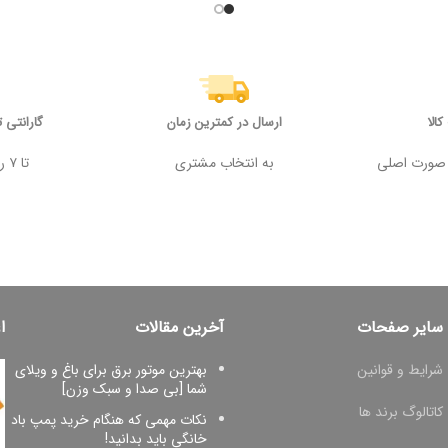
الا
ارسال در کمترین زمان
گارانتی 
 وجه در صورت اصلی
به انتخاب مشتری
تا ۷ روز پس از خرید
سایر صفحات
آخرین مقالات
ا
شرایط و قوانین
بهترین موتور برق برای باغ و ویلای
شما [بی صدا و سبک وزن]
کاتالوگ برند ها
نکات مهمی که هنگام خرید پمپ باد
خانگی باید بدانید!