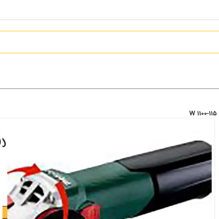
مینی فرز متابو 1100 وات مدل W 1100-115
14,499,000
تومان
افزودن به سبد خرید