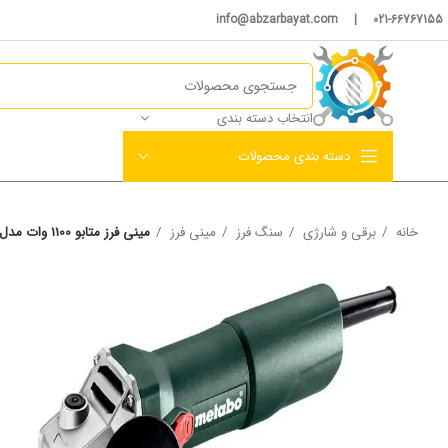
021-66767155 | info@abzarbayat.com
انتخاب دسته بندی
دسته بندی محصولات
خانه
برقی و شارژی
سنگ فرز
مینی فرز
مینی فرز متابو 1100 وات مدل W 1100-115