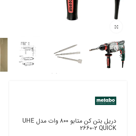
برای بزرگنمایی کلیک کنید
دریل بتن کن متابو 800 وات مدل UHE
2660-2 QUICK