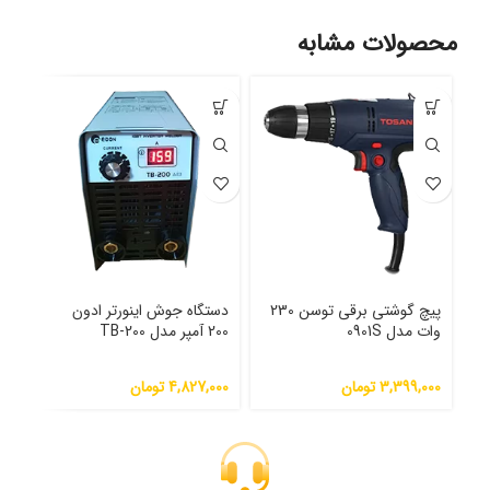
محصولات مشابه
پیچ گوشتی برقی توسن 230
دستگاه جوش اینورتر ادون
دری
وات مدل 0901S
200 آمپر مدل TB-200
810 وات مدل 0067
3,399,000
تومان
4,827,000
تومان
000