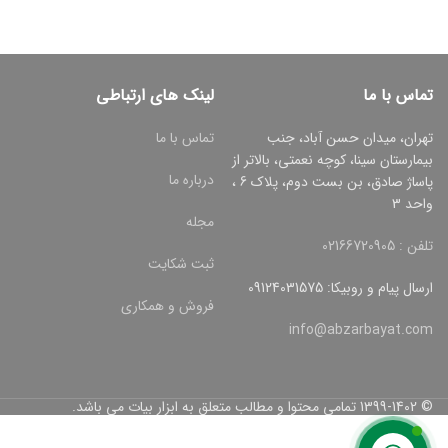
تماس با ما
لینک های ارتباطی
تهران، میدان حسن آباد، جنب
تماس با ما
بیمارستان سینا، کوچه نعمتی، بالاتر از
درباره ما
پاساژ صادق، بن بست دوم، پلاک 6 ،
واحد 3
مجله
تلفن : 02166720905
ثبت شکایت
ارسال پیام و روبیکا: 09124031575
فروش و همکاری
info@abzarbayat.com
© 1399-1402 تمامی محتوا و مطالب متعلق به ابزار بیات می باشد.