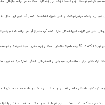
 مدل ED-1306K-1.8 تنها یک دستگاه برای شستشو خودرو نیست؛ این دستگاه یک ابزار چندکاره است که 
 سواری، وانت، موتورسیکلت و حتی دوچرخه‌هاست. فشار آب قوی این مدل به ‌راح
‌های بتنی نیز کاربرد فوق‌العاده‌ای دارد. فشار آب متمرکز آن می‌تواند جرم و رس
● برای شست‌وشوی وسایل باغبانی، تجهیزات صنعتی سبک و ابزارآلات کارگاهی نیز ED-1306K-1.8 یک 
‌ها، کرکره‌های برقی، سقف‌های شیروانی و استخرهای خانگی اشاره کرد. به بیان سا
فیلتر مکش اطمینان حاصل کنید. ورود ذرات ریز یا شن و ماسه به پمپ، یکی از 
شن کردن دستگاه، ابتدا با فشار پایین شروع کرده و به تدریج شدت پاشش را افزا