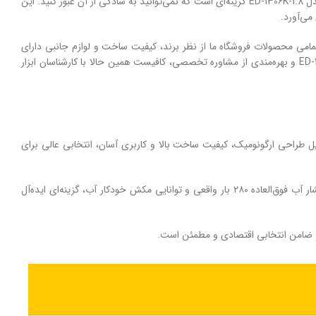
اگر به دنبال یک دستگاه شستشوی قدرتمند، بادوام و در عین حال مقرون‌به‌صرفه برای مصارف خانگی و نیمه‌ صنعتی هستید، کارواش دینامی کالسکه‌ای ادون مدل ED-1306K-1.8 گزینه‌ای است که نمی‌توانید به سادگی از آن عبور کنید. این
دون مدل ED-1306K-1 را با بهترین قیمت بازار، تضمین اصالت کالا و امکان بازگشت ۷ روزه خریداری کنید. تمامی محصولات فروشگاه ما از نظر برند، کیفیت ساخت و لوازم جانبی دارای
گارانتی شرکتی معتبر هستند تا خیال شما از بابت کیفیت و خدمات پس از فروش کاملاً راحت باشد. برای اطلاع از قیمت و خرید کارواش ادون مدل ED-1306K-1.8 و بهره‌مندی از مشاوره تخصصی، کافیست همین حالا با کارشناسان ابزار
این مدل به دلیل طراحی ارگونومیک، کیفیت ساخت بالا و کاربری آسان، انتخابی عالی برای
کارواش دینامی کالسکه‌ای ادون مدل ED‑1306K‑1.8 ترکیبی از طراحی حرفه‌ای، کارکرد قدرتمند و حمل آسان است. این دستگاه با موتور دینامی ۱.۸ کیلووات، فشار آب فوق‌العاده ۲۸۰ بار واقعی و توانایی مکش خودکار آب، گزینه‌ای ایده‌آل
د و ضامن انتخابی اقتصادی و مطمئن است.