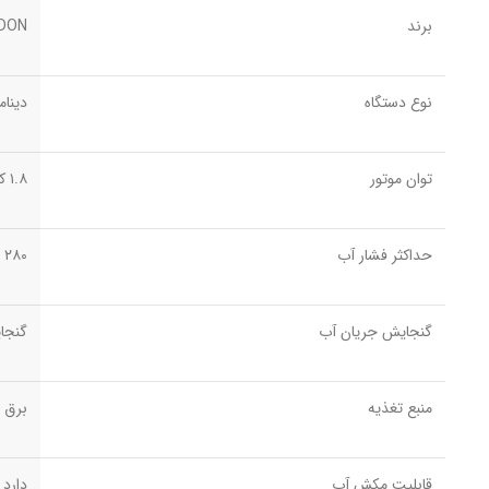
برند
EDON (اد
نوع دستگاه
دینام
توان موتور
۱.۸ کیلووات (~1800 وات)
حداکثر فشار آب
۲۸۰ بار واقعی
گنجایش جریان آب
گنجا
منبع تغذیه
برق شهر (220
قابلیت مکش آب
دارد 