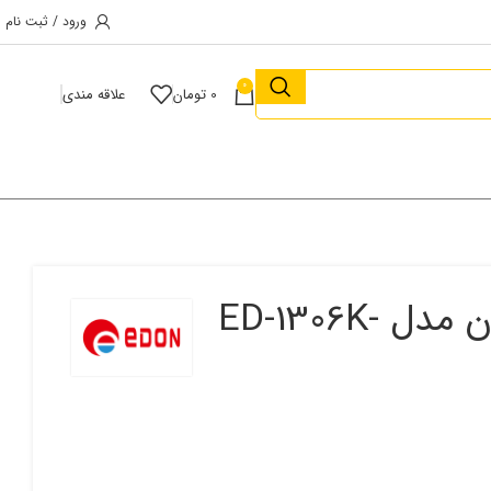
ورود / ثبت نام
0
0
تومان
علاقه مندی
کارواش دینامی کالسکه ای ادون مدل ED-1306K-