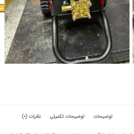
افزودن به س
افزودن به علاقه مندی
دسته:
برقی و شارژی
,
کارواش
توضیحات
توضیحات تکمیلی
نظرات (0)