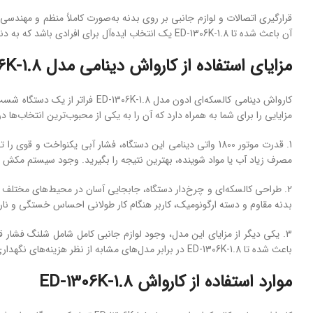
قرارگیری اتصالات و لوازم جانبی بر روی بدنه به‌صورت کاملاً منظم و مهندس
آن باعث شده تا ED-1306K-1.8 یک انتخاب ایده‌آل برای افرادی باشد که به دنبال ترکیبی از زیبایی، کارایی و دوام در یک دستگاه کارواش هستند.
مزایای استفاده از کارواش دینامی مدل ED-1306K-1.8
کارواش دینامی کالسکه‌ای ادون 
مزایایی را برای شما به همراه دارد که آن را به یکی از محبوب‌ترین انتخاب‌ها 
1. قدرت موتور 1800 واتی دینامی این دستگاه، فشار آبی یکنو
مصرف زیاد آب یا مواد شوینده، بهترین نتیجه را بگیرید. وجود سیستم مکش خود
2. طراحی کالسکه‌ای و چرخ‌دار دستگاه، جابجایی آسان در محیط‌های مختلف
بدنه مقاوم و دسته ارگونومیک، کاربر هنگام کار طولانی احساس خستگی و نا
3. یکی دیگر از مزایای این مدل، وجود لوازم جانبی کامل شامل شلنگ فشار 
باعث شده تا ED-1306K-1.8 در برابر مدل‌های مشابه از نظر هزینه‌های نگهداری و طول عمر، برتری محسوسی داشته باشد.
موارد استفاده از کارواش ED-1306K-1.8