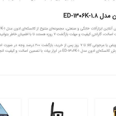
ED-1306K
ند تا با اطمینان خاطر بتوانید خریدی امن و بدون دغدغه تجربه کنید.
با خرید کالسکه‌ای ادون 1306K-1 از ابزار بیات، از خد
مشتری و خدمات تعمیرات گسترده در سراسر کشور بهره‌مند خواهید شد. فروش کالسکه