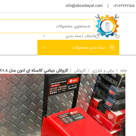
021-66767155 | info@abzarbayat.com
انتخاب دسته بندی
دسته بندی محصولات
خانه
برقی و شارژی
کارواش
کارواش دینامی کالسکه ای ادون مدل ED-1306K-1.8