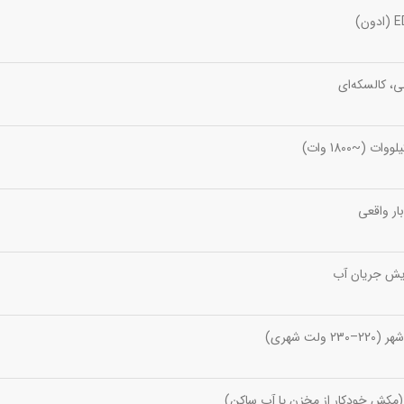
ون)
ی، کالسکه‌ای
یش جریان آب
–230 ولت شهری)
(مکش خودکار از مخزن یا آب ساکن)