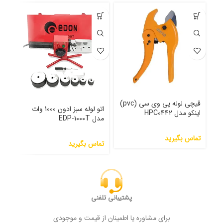
قیچی لوله پی وی سی (pvc)
اتو
اتو لوله سبز ادون 1000 وات
اینکو مدل HPC0442
مدل EDP-1000T
lB
تماس بگیرید
تما
تماس بگیرید
پشتیبانی تلفنی
برای مشاوره یا اطمینان از قیمت و موجودی