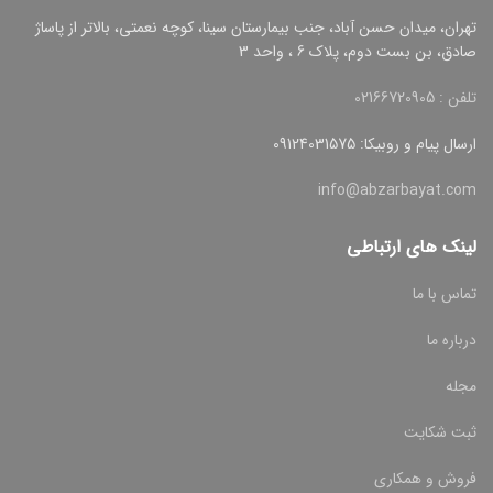
تهران، میدان حسن آباد، جنب بیمارستان سینا، کوچه نعمتی، بالاتر از پاساژ
صادق، بن بست دوم، پلاک 6 ، واحد 3
تلفن : 02166720905
ارسال پیام و روبیکا: 09124031575
info@abzarbayat.com
لینک های ارتباطی
تماس با ما
درباره ما
مجله
ثبت شکایت
فروش و همکاری