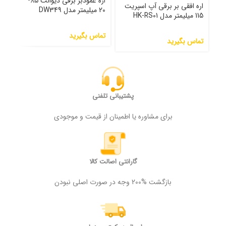
اره عمودبر برقی دیوالت 85-
اره افقی بر برقی آپ اسپریت
20 میلیمتر مدل DW349
115 میلیمتر مدل HK-RS01
مدل 100
تماس بگیرید
تماس بگیرید
تما
پشتیبانی تلفنی
برای مشاوره یا اطمینان از قیمت و موجودی
گارانتی اصالت کالا
بازگشت %200 وجه در صورت اصلی نبودن