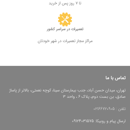
تا ۷ روز پس از خرید
تعمیرات در سراسر کشور
مراکز مجاز تعمیرات در شهر خودتان
تماس با ما
تهران، میدان حسن آباد، جنب بیمارستان سینا، کوچه نعمتی، بالاتر از پاساژ
صادق، بن بست دوم، پلاک 6 ، واحد 3
تلفن : 02166720905
ارسال پیام و روبیکا: 09124031575