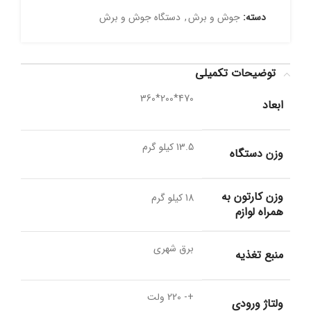
دسته:
جوش و برش
,
دستگاه جوش و برش
توضیحات تکمیلی
470*200*360
ابعاد
13.5 کیلو گرم
وزن دستگاه
وزن کارتون به
18 کیلو گرم
همراه لوازم
برق شهری
منبع تغذیه
+- 220 ولت
ولتاژ ورودی