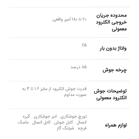
محدوده جریان
20 تا 180 آمپر واقعی
خروجی الکترود
معمولی
65
ولتاژ بدون بار
85 درصد
چرخه جوش
قدرت جوش الکترود از سایز 1.6 تا 4 به
توضیحات جوش
صورت مداوم
الکترود معمولی
تورچ جوشکاری . انبر جوشکاری . گیره
اتصال . کابل جوش . کابل اتصال . ماسک .
لوازم همراه
فرچه . شیلنگ گاز