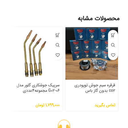
محصولات مشابه
قرقره سیم جوش توپودری
سرپیک جوشکاری گلور مدل
مان
co2 بدون گاز باس
G02-06 مجموعه4عددی
02
تماس بگیرید
1,799,000
تومان
000