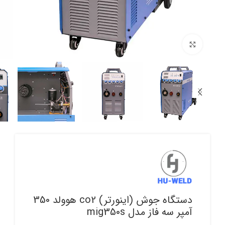
برای بزرگنمایی کلیک کنید
دستگاه جوش (اینورتر) co2 هوولد 350
آمپر سه فاز مدل mig350s