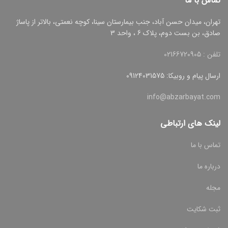
تماس با ما
تهران، میدان حسن آباد، جنب بیمارستان سینا، کوچه نعمتی، بالاتر از پاساژ
صادق، بن بست دوم، پلاک 6 ، واحد 3
تلفن : 02166720905
ارسال پیام و روبیکا: 09124031575
info@abzarbayat.com
لینک های ارتباطی
تماس با ما
درباره ما
مجله
ثبت شکایت