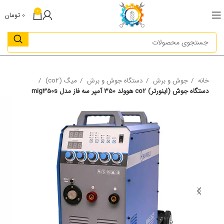
0
0
تومان
خانه
جوش و برش
دستگاه جوش و برش
میگ (co2)
دستگاه جوش (اینورتر) co2 هوولد 350 آمپر سه فاز مدل mig350s