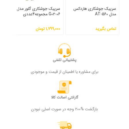
سرپیک جوشکاری هاردکس
سرپیک جوشکاری گلور مدل
مان
مدل AT-560
G02-06 مجموعه4عددی
02
تماس بگیرید
1,799,000
تومان
000
پشتیبانی تلفنی
برای مشاوره یا اطمینان از قیمت و موجودی
گارانتی اصالت کالا
بازگشت %200 وجه در صورت اصلی نبودن