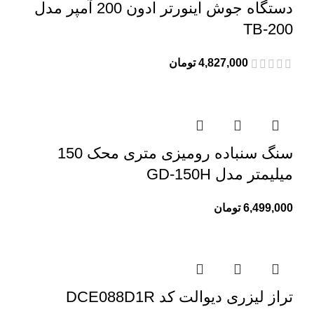
دستگاه جوش اینورتر ادون 200 آمپر مدل
TB-200
4,827,000
تومان
سنگ سنباده رومیزی متری محک 150
میلیمتر مدل GD-150H
6,499,000
تومان
تراز لیزری دیوالت کد DCE088D1R