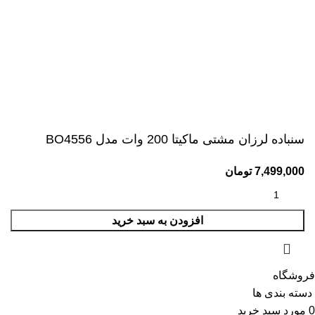
راهنمای خرید دستگاه جوش آرگون
اعتماد شما افتخار ماست
© 1399-1402 تمامی محتوا و مطالب متعلق به ابزار بیات می
باشد.
سنباده لرزان مشتی ماکیتا 200 وات مدل BO4556
7,499,000
تومان
افزودن به سبد خرید
فروشگاه
دسته بندی ها
0
مورد
سبد خرید