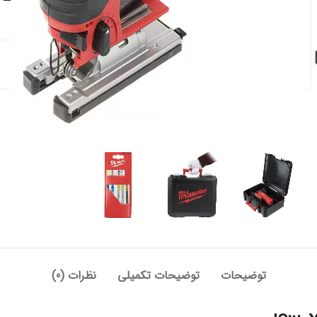
افزودن به علاقه مندی
دسته:
اره
,
اره عمودبر
,
برقی و شارژی
توضیحات
توضیحات تکمیلی
نظرات (0)