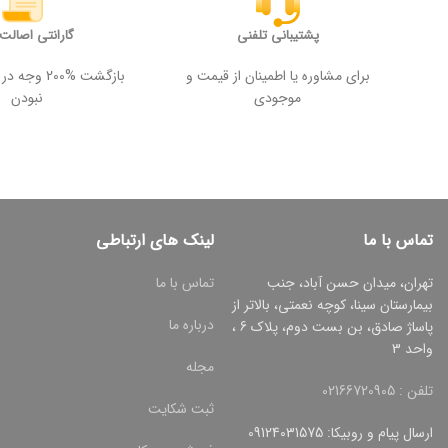
پشتیبانی تلفنی
گارانتی اصالت ک
برای مشاوره یا اطمینان از قیمت و
بازگشت %200
موجودی
نبودن
تماس با ما
لینک های ارتباطی
تهران، میدان حسن آباد، جنب
تماس با ما
بیمارستان سینا، کوچه نعمتی، بالاتر از
درباره ما
پاساژ صادق، بن بست دوم، پلاک 6 ،
واحد 3
مجله
تلفن : 02166720905
ثبت شکایت
ارسال پیام و روبیکا: 09124031575