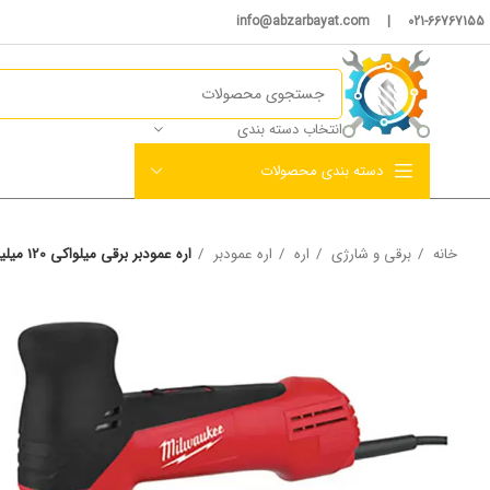
021-66767155 | info@abzarbayat.com
انتخاب دسته بندی
دسته بندی محصولات
خانه
برقی و شارژی
اره
اره عمودبر
اره عمودبر برقی میلواکی 120 میلیمتر مدل JS120X