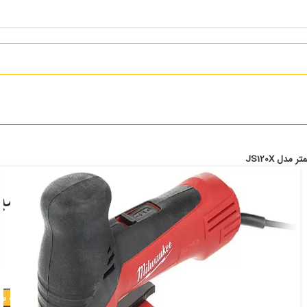
اره عمودبر برقی میلواکی 120 میلیمتر مدل JS120X
35,819,000
تومان
افزودن به س