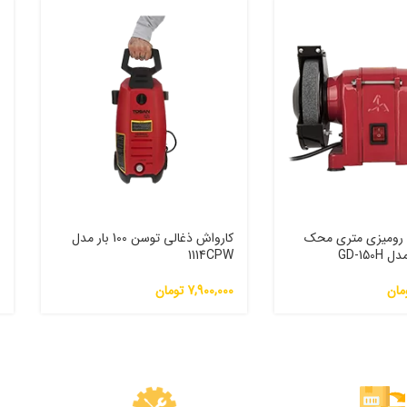
 رومیزی متری محک
کارواش ذغالی توسن 100 بار مدل
J
1114CPW
مان
7,900,000
تومان
0