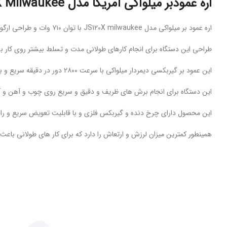
اره عمودبر میلواکی آمریکا مدل JS120X Milwaukee
اره عمود بر میلواکی مدل JS120X milwaukee با توان ۷۱۰ وات و طراحی ارگونومی عالی از بهترین گزینه های خرید عمودبر می باشد.
طراحی این دستگاه برای انجام کارهای طولانی مدت و تسلط بیشتر روی کار بس
این عمود بر گیربکسی دیمردار میلواکی با سرعت ۲۸۰۰ دور در دقیقه سریع و با قدرت بالا قابلیت انجام انوع برش ها را دارد که سرعت آن قابل تنظیم است.
این دستگاه برای انجام برش های ظریف و دقیق و سریع روی چوب و آهن و آلوم
این محصول دارای چرخ دنده و گیربکس فلزی و با قابلیت تعویض سریع و راح
همینطور کمترین میزان لرزش و ارتعاش را دارد که برای کار های طولانی باع