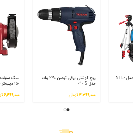
مجموعه تراز لیزری نووا مدل NTL-
پیچ گوشتی برقی توسن 230 وات
سنگ سنباده
مدل 0901S
150 میلیمتر مدل GD-150H
3,399,000
تومان
6,499,000
تو