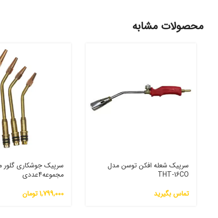
محصولات مشابه
سرپیک شعله افکن توسن مدل
THT-16CO
مجموعه4عددی
تماس بگیرید
1,799,000
تومان