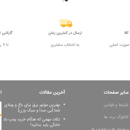
الا
ارسال در کمترین زمان
گارانتی 
 وجه در صورت اصلی
به انتخاب مشتری
تا ۷ روز پس از خرید
سایر صفحات
آخرین مقالات
ا
شرایط و قوانین
بهترین موتور برق برای باغ و ویلای
شما [بی صدا و سبک وزن]
کاتالوگ برند ها
نکات مهمی که هنگام خرید پمپ باد
خانگی باید بدانید!
پیشنهاد ها و تخفیف ها