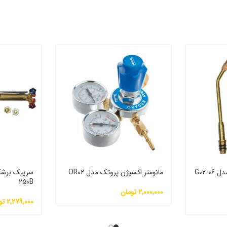
سرپیک جوشکاری گلور مدل G02-06
مانومتر اکسیژن پروتک مدل OR02
250B
2,000,000
تومان
2,279,000
تو