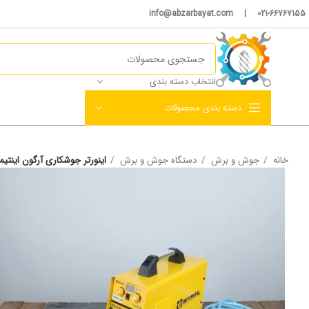
021-66767155 | info@abzarbayat.com
انتخاب دسته بندی
دسته بندی محصولات
خانه
جوش و برش
دستگاه جوش و برش
اینورتر جوشکاری آرگون اینتیمکس دو کاره ۴٠٠ آمپر ص