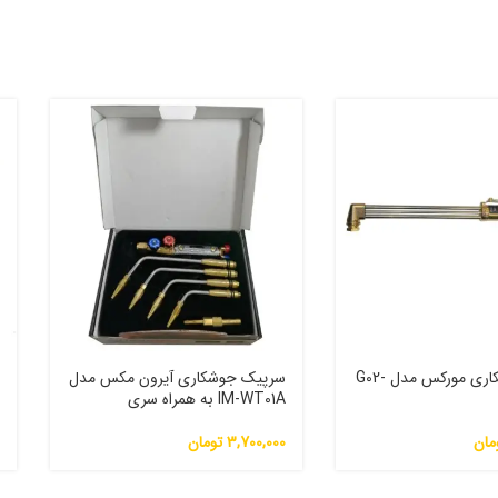
سرپیک برشکاری مورکس مدل G02-
سرپیک جوشکاری آیرون مکس مدل
IM-WT01A به همراه سری
آ
مان
3,700,000
تومان
0