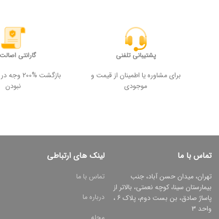
پشتیبانی تلفنی
گارانتی اصالت ک
برای مشاوره یا اطمینان از قیمت و
بازگشت %200
موجودی
نبودن
تماس با ما
لینک های ارتباطی
تهران، میدان حسن آباد، جنب
تماس با ما
بیمارستان سینا، کوچه نعمتی، بالاتر از
درباره ما
پاساژ صادق، بن بست دوم، پلاک 6 ،
واحد 3
مجله