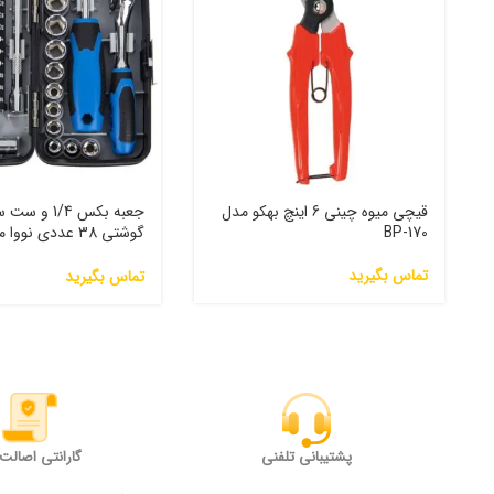
قیچی میوه چینی 6 اینچ بهکو مدل
جعبه بکس 1/4 
BP-170
گوشتی 38 عددی نووا
NTS7303
تماس بگیرید
تماس بگیرید
پشتیبانی تلفنی
گارانتی اصالت ک