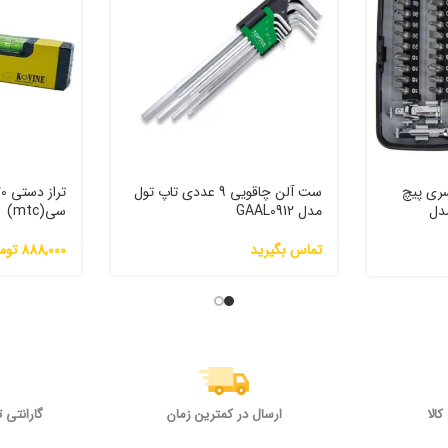
و ست سری پیچ
ست آلن چاقویی 9 عددی تاپ تول
 مدل
مدل GAAL0912
سی(mtc)
تماس بگیرید
888,000
توم
الا
ارسال در کمترین زمان
گارانتی 