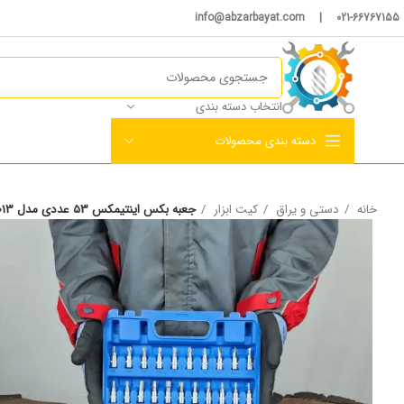
021-66767155 | info@abzarbayat.com
انتخاب دسته بندی
دسته بندی محصولات
خانه
دستی و یراق
کیت ابزار
جعبه بکس اینتیمکس 53 عددی مدل 4013