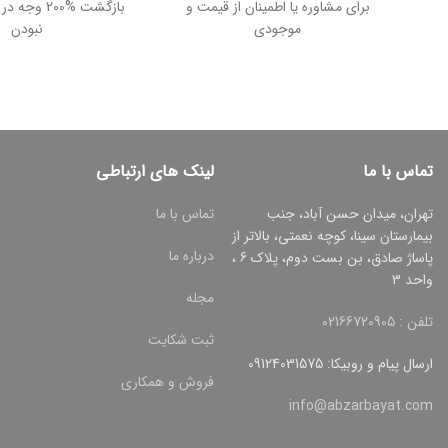
برای مشاوره یا اطمینان از قیمت و
بازگشت %200
موجودی
نبودن
تماس با ما
لینک های ارتباطی
تهران، میدان حسن آباد، جنب
تماس با ما
بیمارستان سینا، کوچه نعمتی، بالاتر از
درباره ما
پاساژ صادق، بن بست دوم، پلاک 6 ،
واحد 3
مجله
تلفن : 02166720905
ثبت شکایت
ارسال پیام و روبیکا: 09124031575
فروش و همکاری
info@abzarbayat.com