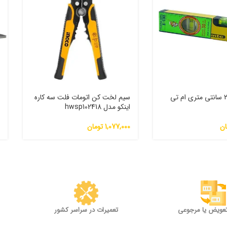
تراز دستی 20 سانتی متری ام تی
سیم لخت کن اتومات فلت سه کاره
ق
اینکو مدل hwsp102418
0
ان
1,077,000
تومان
0
تعویض یا مرجوعی
تعمیرات در سراسر کشور