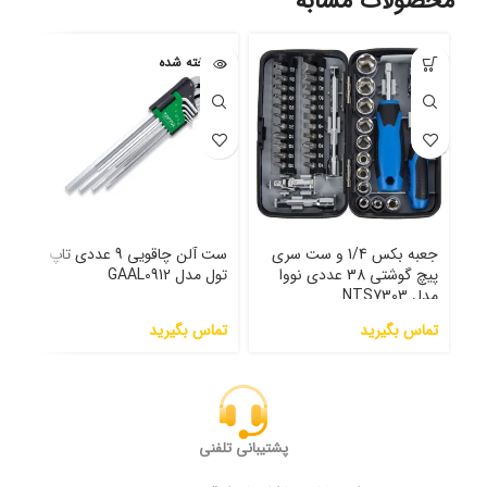
محصولات مشابه
فروخته شده
جعبه بکس 1/4 و ست سری
ست آلن چاقویی 9 عددی تاپ
پیچ گوشتی 38 عددی نووا
تول مدل GAAL0912
مدل 70
مدل NTS7303
تماس بگیرید
تماس بگیرید
تما
پشتیبانی تلفنی