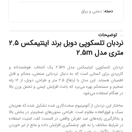
دسته:
دستی و یراق
توضیحات
نردبان تلسکوپی دوبل برند اینتیمکس ٢.۵
متری مدل 2.5m
نردبان
تلسکوپی
اینتیمکس
مدل
2.5m
یک
انتخاب
هوشمندانه
و
کاربردی
برای
کسانی
است
که
به
دنبال
نردبانی
صنعتی،
محکم
و
قابل
اطمینان
هستند.
این
مدل
با
ارتفاع
۲.۵
متر
و
طراحی
دوبل،
از
۱۶
پله
ضخیم
و
مستحکم
بهره
می‌برد
که
باعث
افزایش
ایمنی
و
تحمل
وزن
بالا
در
هنگام
استفاده
می‌شود.
ساختار
این
نردبان
از
آلومینیوم
سخت‌کاری
شده
تشکیل
شده
که
هم‌زمان
سبک
و
فوق‌العاده
مقاوم
است.
طراحی
ستون‌های
ضخیم‌تر
در
بخش
بالا
و
به‌کارگیری
پایه‌های
ضد
لغزش
واقعی
در
قسمت
کف،
امنیت
استفاده
در
شرایط
مختلف
را
به
طور
چشمگیری
افزایش
داده
و
مانع
از
لیز
خوردن
یا
لغزش
ناگهانی
در
حین
کار
می‌شود.