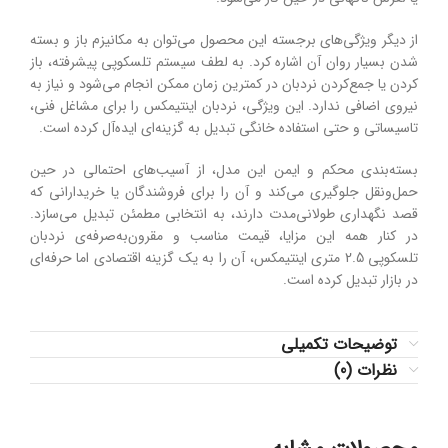
از
دیگر
ویژگی‌های
برجسته
این
محصول
می‌توان
به
مکانیزم
باز
و
بسته
شدن
بسیار
روان
آن
اشاره
کرد.
به
لطف
سیستم
تلسکوپی
پیشرفته،
باز
کردن
یا
جمع‌کردن
نردبان
در
کمترین
زمان
ممکن
انجام
می‌شود
و
نیاز
به
نیروی
اضافی
ندارد.
این
ویژگی،
نردبان
اینتیمکس
را
برای
مشاغل
فنی،
تاسیساتی
و
حتی
استفاده
خانگی
تبدیل
به
گزینه‌ای
ایده‌آل
کرده
است.
بسته‌بندی
محکم
و
ایمن
این
مدل،
از
آسیب‌های
احتمالی
در
حین
حمل‌ونقل
جلوگیری
می‌کند
و
آن
را
برای
فروشندگان
یا
خریدارانی
که
قصد
نگهداری
طولانی‌مدت
دارند،
به
انتخابی
مطمئن
تبدیل
می‌سازد.
در
کنار
همه
این
مزایا،
قیمت
مناسب
و
مقرون‌به‌صرفه‌ی
نردبان
تلسکوپی
2.5
متری
اینتیمکس،
آن
را
به
یک
گزینه
اقتصادی
اما
حرفه‌ای
در
بازار
تبدیل
کرده
است.
توضیحات تکمیلی
نظرات (0)