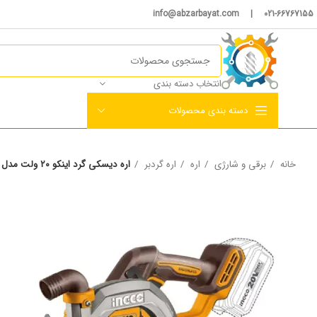
021-66767155 | info@abzarbayat.com
انتخاب دسته بندی
دسته بندی محصولات
خانه
برقی و شارژی
اره
اره گردبر
اره دیسکی گرد اینکو ۲۰ ولت مدل CSLI1402