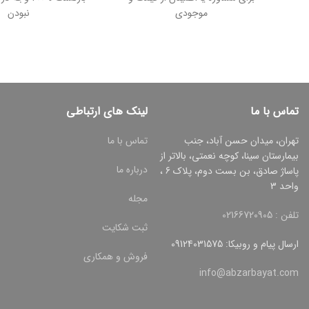
موجودی
نبودن
تماس با ما
لینک های ارتباطی
تهران، میدان حسن آباد، جنب
تماس با ما
بیمارستان سینا، کوچه نعمتی، بالاتر از
درباره ما
پاساژ صادق، بن بست دوم، پلاک 6 ،
واحد 3
مجله
تلفن : 02166720905
ثبت شکایت
ارسال پیام و روبیکا: 09124031575
فروش و همکاری
info@abzarbayat.com