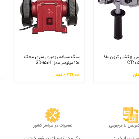
دریل گیربکسی چکشی کرون 810
سنگ سنباده رومیزی متری محک
م
150 میلیمتر مدل GD-150H
0
مان
6,499,000
تومان
تعویض یا مرجوعی
تعمیرات در سراسر کشور
مراکز مجاز تعمیرات در شهر خودتان