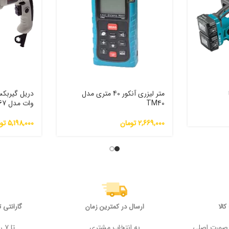
متر لیزری آنکور 40 متری مدل
TM40
وات مدل CT10067
2,669,000
تومان
5,198,000
تو
الا
ارسال در کمترین زمان
گارانتی 
 وجه در صورت اصلی
به انتخاب مشتری
تا ۷ روز پس از خرید