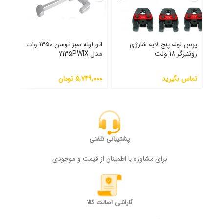
پرس لوله پنج لایه شارژی
اتو لوله سبز توسن 1350 وات
حدی
روتنبرگر 18 ولت
مدل 7135PWlX
(licota) مدل TAP-50114
000
تماس بگیرید
5,749,000
تومان
پشتیبانی تلفنی
برای مشاوره یا اطمینان از قیمت و موجودی
گارانتی اصالت کالا