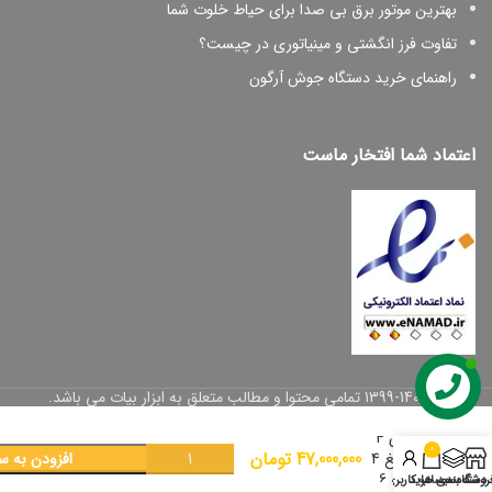
بهترین موتور برق بی صدا برای حیاط خلوت شما
تفاوت فرز انگشتی و مینیاتوری در چیست؟
راهنمای خرید دستگاه جوش آرگون
اعتماد شما افتخار ماست
لوله بر
دستی
فلزی
© 1399-1402 تمامی محتوا و مطالب متعلق به ابزار بیات می باشد.
دروازه
ای 4
0
47,000,000
تومان
تیغ 4
افزودن به س
به 6
روشگاه
دسته بندی ها
سبد خرید
حساب کاربری من