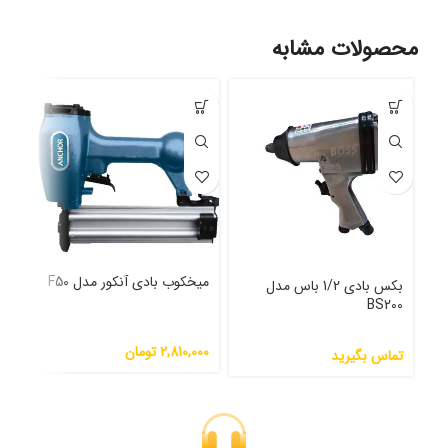
محصولات مشابه
میخکوب بادی آنکور مدل F50
آچا
بکس بادی 1/2 باس مدل
مدل 3X
BS200
2,810,000
تومان
000
تماس بگیرید