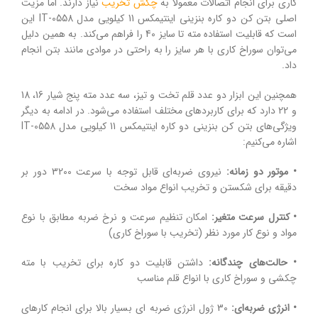
کاری برای انجام اتصالات معمولاً به
چکش تخریب
نیاز دارند. اما مزیت
اصلی بتن کن دو کاره بنزینی اینتیمکس 11 کیلویی مدل IT-0558 این
است که قابلیت استفاده مته تا سایز 40 را فراهم می‌کند. به همین دلیل
می‌توان سوراخ کاری با هر سایز را به راحتی در موادی مانند بتن انجام
داد.
همچنین این ابزار دو عدد قلم تخت و تیز، سه عدد مته پنج شیار 16، 18
و 22 دارد که برای کاربردهای مختلف استفاده می‌شود. در ادامه به دیگر
ویژگی‌های بتن کن بنزینی دو کاره اینتیمکس 11 کیلویی مدل IT-0558
اشاره می‌کنیم:
• موتور دو زمانه:
نیروی ضربه‌ای قابل توجه با سرعت 3200 دور بر
دقیقه برای شکستن و تخریب انواع مواد سخت
• کنترل سرعت متغیر:
امکان تنظیم سرعت و نرخ ضربه مطابق با نوع
مواد و نوع کار مورد نظر (تخریب با سوراخ کاری)
• حالت‌های چندگانه:
داشتن قابلیت دو کاره برای تخریب با مته
چکشی و سوراخ کاری با انواع قلم مناسب
• انرژی ضربه‌ای:
30 ژول انرژی ضربه ای بسیار بالا برای انجام کارهای