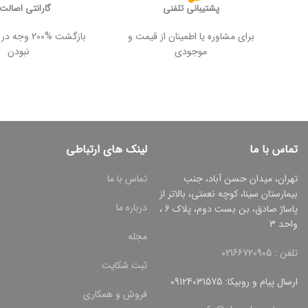
پشتیبانی تلفنی
گارانتی اصالت ک
برای مشاوره یا اطمینان از قیمت و
بازگشت %200
موجودی
نبودن
تماس با ما
لینک های ارتباطی
تهران، میدان حسن آباد، جنب
تماس با ما
بیمارستان سینا، کوچه نعمتی، بالاتر از
درباره ما
پاساژ صادق، بن بست دوم، پلاک 6 ،
واحد 3
مجله
تلفن : 02166720905
ثبت شکایت
ارسال پیام و روبیکا: 09124031575
فروش و همکاری