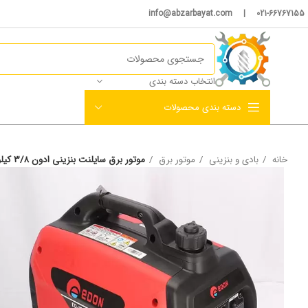
021-66767155 | info@abzarbayat.com
انتخاب دسته بندی
دسته بندی محصولات
خانه
بادی و بنزینی
موتور برق
موتور برق سایلنت بنزینی ادون 3/8 کیلووات مدل ED-IG-3800