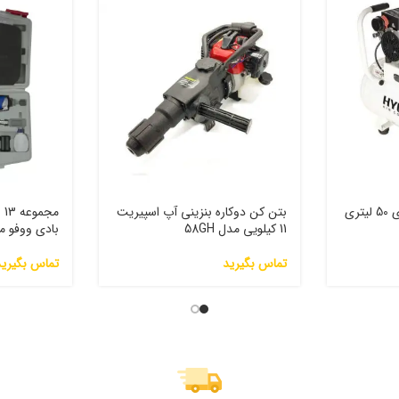
کمپرسور سایلنت هیوندای 50 لیتری
بتن کن دوکاره بنزینی آپ اسپیریت
مج
11 کیلویی مدل 58GH
بادی ووفو مدل 3G
تماس بگیرید
تماس بگیرید