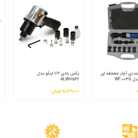
موعه 13 عددی آچار جغجغه ای
بکس بادی 1/2 اینکو مدل
WF-00
ALW12562
0
5,899,000
تومان
0