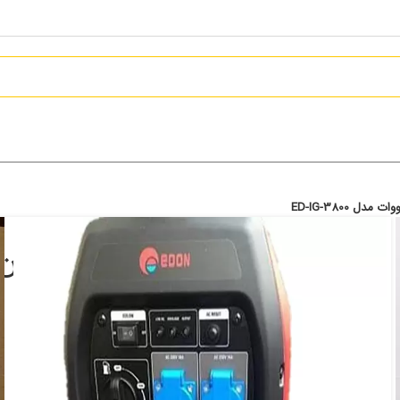
ED-IG-3800
114,958,000
تومان