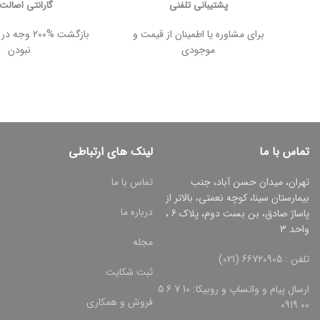
پشتیبانی تلفنی
گارانتی اصالت ک
برای مشاوره یا اطمینان از قیمت و
بازگشت %200
موجودی
نبودن
تماس با ما
لینک های ارتباطی
تهران، میدان حسن آباد، جنب
تماس با ما
بیمارستان سینا، کوچه نعمتی، بالاتر از
درباره ما
پاساژ صادق، بن بست دوم، پلاک 6 ،
واحد 3
مجله
تلفن : 66720905 (021)
ثبت شکایت
ارسال پیام و واتساپ و روبیکا: 10 7 6 5
فروش و همکاری
00 0919