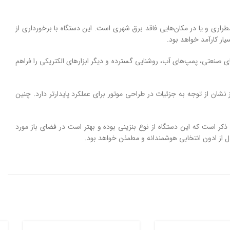
طراری
و
یا
در
مکان‌هایی
فاقد
برق
شهری
است.
این
دستگاه
با
برخورداری
از
یار
کارآمد
خواهد
بود.
ای
صنعتی،
پمپ‌های
آب،
روشنایی
گسترده
و
دیگر
ابزارهای
الکتریکی
را
فراهم
ز
نشان
از
توجه
به
جزئیات
در
طراحی
موتور
برای
عملکرد
پایدارتر
دارد.
چنین
ذکر
است
که
این
دستگاه
از
نوع
بنزینی
بوده
و بهتر است
در
فضای
باز
مورد
ل
از
ادون
انتخابی
هوشمندانه
و
مطمئن
خواهد
بود.