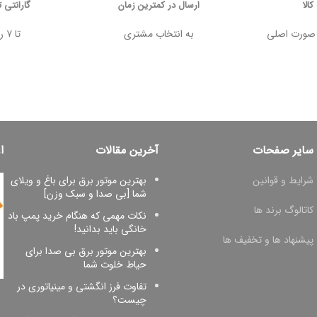
الا
ارسال در کمترین زمان
گارانتی 
 وجه در صورت اصلی
به انتخاب مشتری
تا ۷ روز پس از خرید
سایر صفحات
آخرین مقالات
ا
شرایط و قوانین
بهترین موتور برق برای باغ و ویلای
شما [بی صدا و سبک وزن]
کاتالوگ برند ها
نکات مهمی که هنگام خرید پمپ باد
خانگی باید بدانید!
پیشنهاد ها و تخفیف ها
بهترین موتور برق بی صدا برای
حیاط خلوت شما
تفاوت فرز انگشتی و مینیاتوری در
چیست؟