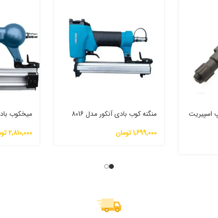
پ اسپیریت
منگنه کوب بادی آنکور مدل 8016
میخکوب بادی 
1,699,000
تومان
2,810,000
توم