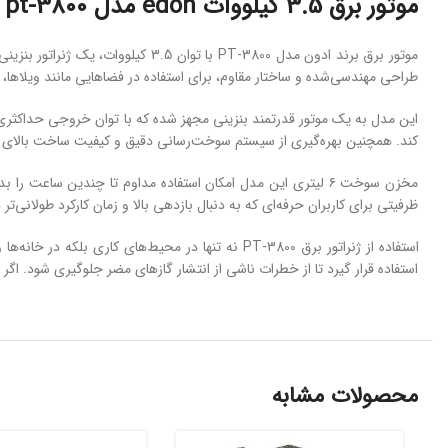
موتور برق 3.5 کیلووات edon مدل pt-3800
موتور
برق برند
ادون
مدل
3800
PT-
با
توان
3.5
کیلووات،
یک
ژنراتور
بنزین
طراحی
مهندسی‌شده
و
ساختار
مقاوم،
برای
استفاده
در
فضاهایی
مانند
ویلاها،
این
مدل
به
یک
موتور
قدرتمند
بنزینی
مجهز
شده
که
با
توان
خروجی
حداکثر
کند.
همچنین
بهره‌گیری
از
سیستم
سوخت‌رسانی
دقیق
و
کیفیت
ساخت
بالای
مخزن
سوخت
۶
لیتری
این
مدل
امکان
استفاده
مداوم
تا
چندین
ساعت
را
بد
ظرفیتی
برای
کاربران
حرفه‌ای
که
به
دنبال
بازدهی
بالا
و
زمان
کارکرد
طولانی‌تر
ه
استفاده
از
ژنراتور برق
3800
PT-
نه
تنها
در
محیط‌های
کاری
بلکه
در
خانه‌ها
و
استفاده
قرار
گیرد
تا
از
خطرات
ناشی
از
انتشار
گازهای
مضر
جلوگیری
شود.
اگر
محصولات مشابه