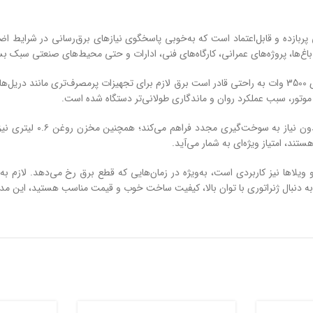
ی
پربازده
و
قابل‌اعتماد
است
که
به‌خوبی
پاسخگوی
نیازهای
برق‌رسانی
در
شرایط
اض
باغ‌ها،
پروژه‌های
عمرانی،
کارگاه‌های
فنی،
ادارات
و
حتی
محیط‌های
صنعتی
سبک
بس
ی
3500
وات
به
راحتی
قادر
است
برق
لازم
برای
تجهیزات
پرمصرف‌تری
مانند
دریل‌ه
موتور،
سبب
عملکرد
روان
و
ماندگاری
طولانی‌تر
دستگاه
شده
است.
ون
نیاز
به
سوخت‌گیری
مجدد
فراهم
می‌کند؛
همچنین
مخزن
روغن
۰.۶
لیتری
نی
ستند،
امتیاز
ویژه‌ای
به
شمار
می‌آید.
ویلاها
نیز
کاربردی
است،
به‌ویژه
در
زمان‌هایی
که
قطع
برق
رخ
می‌دهد.
لازم
به
به
دنبال
ژنراتوری
با
توان
بالا،
کیفیت
ساخت
خوب
و
قیمت
مناسب
هستید،
این
مد