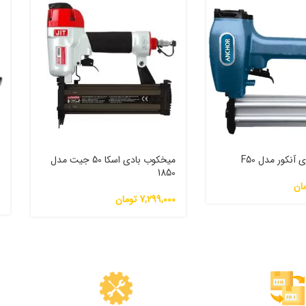
د
آنکور مدل F50
میخکوب بادی اسکا 50 جیت مدل
5
1850
ان
0
7,299,000
تومان