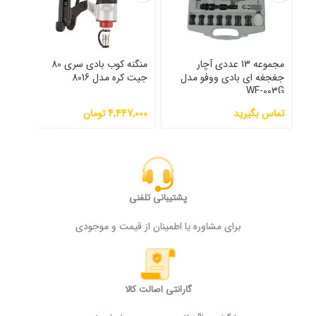
مجموعه 13 عددی آچار
منگنه کوب بادی سری 80
جغجغه ای بادی ووفو مدل
جیت کره مدل 8016
مدل 0
WF-003G
تماس بگیرید
4,447,000
تومان
000
پشتیبانی تلفنی
برای مشاوره یا اطمینان از قیمت و موجودی
گارانتی اصالت کالا