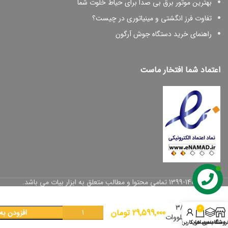
بهترین موتور برق بی صدا برای حیاط خلوت شما
تفاوت فرز انگشتی و مینیاتوری در چیست؟
راهنمای خرید دستگاه جوش آرگون
اعتماد شما افتخار ماست
موتور
© 1399-1402 تمامی محتوا و مطالب متعلق به ابزار بیات می باشد.
برق
ژنراتور
۳/۵
0
29,599,000
تومان
افزودن به
کیلووات
روشگاه
دسته بندی ها
سبد خرید
حساب کاربری من
باس