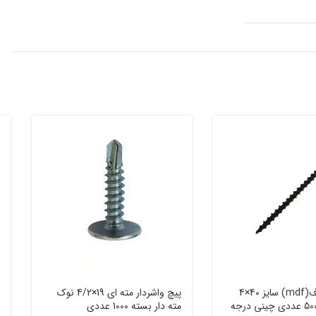
پیچ ام دی اف(mdf) سایز 40×4
پیچ واشردار مته ای 19×4/2 نوک
mm بسته 500 عددی چینی درجه
مته دار بسته 1000 عددی
م