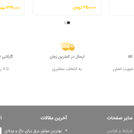
یک
350,000
تومان
364,000
توم
الا
ارسال در کمترین زمان
گارانتی 
 وجه در صورت اصلی
به انتخاب مشتری
تا ۷ روز پس از خرید
سایر صفحات
آخرین مقالات
ا
شرایط و قوانین
بهترین موتور برق برای باغ و ویلای