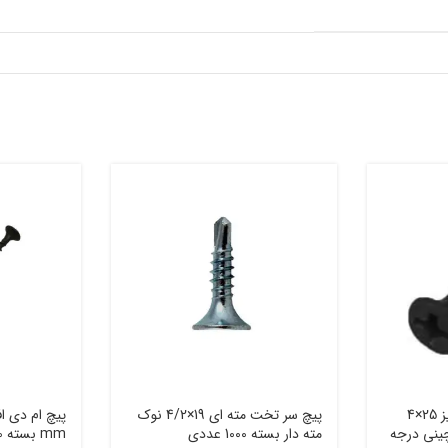
پیچ ام دی اف(mdf)سایز 25×4
پیچ سر تخت مته ای 19×4/2 نوک
 عددی چینی درجه
مته دار بسته 1000 عددی