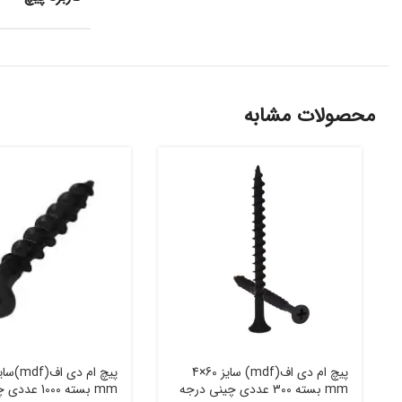
محصولات مشابه
پیچ ام دی اف(mdf) سایز 60×4
mm بسته 300 عددی چینی درجه
mm بسته 1000