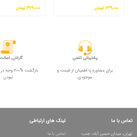
یک
یک
239,000
تومان
329,000
تومان
پشتیبانی تلفنی
گارانتی اصالت ک
برای مشاوره یا اطمینان از قیمت و
بازگشت %200
موجودی
نبودن
تماس با ما
لینک های ارتباطی
تهران، میدان حسن آباد، جنب
تماس با ما