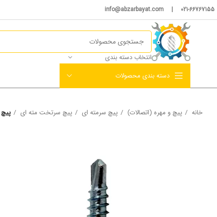
021-66767155 | info@abzarbayat.com
انتخاب دسته بندی
دسته بندی محصولات
خانه
پیچ و مهره (اتصالات)
پیچ سرمته ای
پیچ سرتخت مته ای
پیچ سرتخت 