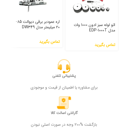
اره عمودبر برقی دیوالت 85-
اتو لوله سبز ادون 1000 وات
20 میلیمتر مدل DW349
مدل 000
مدل EDP-1000T
تماس بگیرید
تما
تماس بگیرید
پشتیبانی تلفنی
برای مشاوره یا اطمینان از قیمت و موجودی
گارانتی اصالت کالا
بازگشت %200 وجه در صورت اصلی نبودن