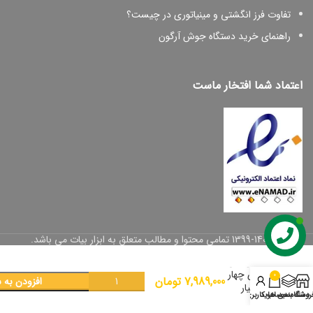
تفاوت فرز انگشتی و مینیاتوری در چیست؟
راهنمای خرید دستگاه جوش آرگون
اعتماد شما افتخار ماست
دریل
© 1399-1402 تمامی محتوا و مطالب متعلق به ابزار بیات می باشد.
بتن کن
دی سی
ای چهار
0
7,989,000
تومان
افزودن به 
شیار
روشگاه
دسته بندی ها
سبد خرید
حساب کاربری من
مدل