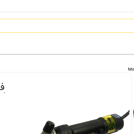
پشم چین (پشم زن) برقی حرف
hitochi
10,900,000
تومان