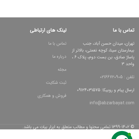
تماس با ما
لینک های ارتباطی
تهران، میدان حسن آباد، جنب
تماس با ما
بیمارستان سینا، کوچه نعمتی، بالاتر از
درباره ما
پاساژ صادق، بن بست دوم، پلاک 6 ،
واحد 3
مجله
تلفن : 02166720905
ثبت شکایت
ارسال پیام و روبیکا: 09124031575
فروش و همکاری
info@abzarbayat.com
© 1399-1402 تمامی محتوا و مطالب متعلق به ابزار بیات می باشد.