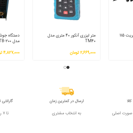
اره افقی بر برقی آپ اسپریت 115
متر لیزری آنکور 40 متری مدل
TM40
مدل TB-200
2,669,000
تومان
4,827,000
تو
الا
ارسال در کمترین زمان
گارانتی 
 وجه در صورت اصلی
به انتخاب مشتری
تا ۷ روز پس از خرید