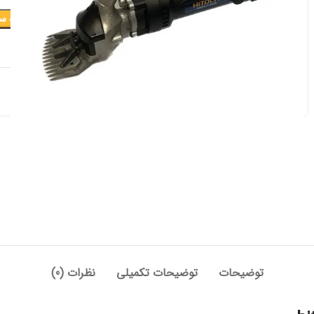
افزودن به س
افزودن به علاقه مندی
دسته:
برقی و شارژی
توضیحات
توضیحات تکمیلی
نظرات (0)