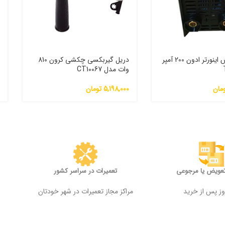
دستگاه جوش اینورتر ادون 200 آمپر
دریل گیربکسی چکشی کرون 810
س
وات مدل CT10067
0
مان
5,198,000
تومان
0
تعویض یا مرجوعی
تعمیرات در سراسر کشور
مراکز مجاز تعمیرات در شهر خودتان