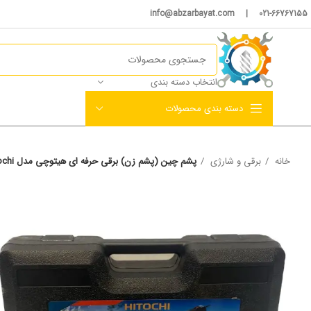
021-66767155 | info@abzarbayat.com
انتخاب دسته بندی
دسته بندی محصولات
خانه
برقی و شارژی
پشم چین (پشم زن) برقی حرفه ای هیتوچی مدل hitochi