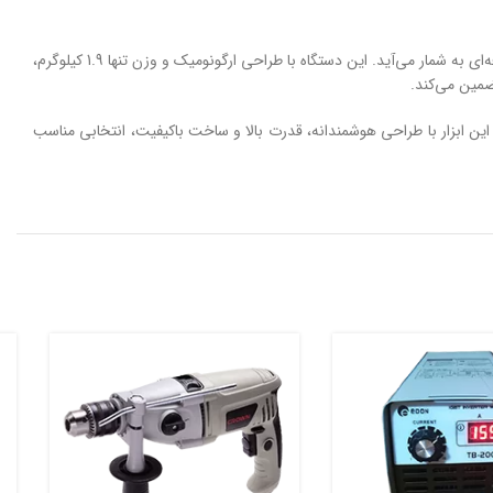
پشم‌چین برقی حرفه‌ای هیتوچی مدل Hitochi با توان 850 وات و سرعت گردش آزاد 28000 دور در دقیقه، گزینه‌ای قدرتمند و دقیق برای دامداران و کاربران حرفه‌ای به شمار می‌آید. این دستگاه با طراحی ارگونومیک و وزن تنها 1.9 کیلوگرم،
. این ابزار با طراحی هوشمندانه، قدرت بالا و ساخت باکیفیت، انتخابی مناسب