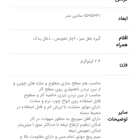
30×15×15 سانتی متر
ابعاد
اقلام
گیره بغل میز ، آچار تعویض ، ذغال یدک
همراه
۲.۴ کیلوگرم
وزن
مناسب هم سطح سازی سطوح و سازه های چوبی و
از بین بردن ناهمواری روی سطح کار
مناسب از بین بردن تیزی حاشیه کار و سطوح
قابل استفاده روی انواع چوب نرم و سخت
دارای موتور سایلنت با لرزش کم و قابل استفاده در
سایر
محیط بسته
توضیحات
دارای قفل سوییچ به منظور سهولت در کار
امکان تنظیم ارتفاع تیغه تا حداکثر عمق 1 میلی‌متر
امکان تعویض تیغه
سیم پیچ موتور تمام مس و دارای مقاومت بالا و