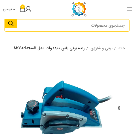
0
0
تومان
خانه
برقی و شارژی
رنده برقی باس 1800 وات مدل M1Y-td-1900B