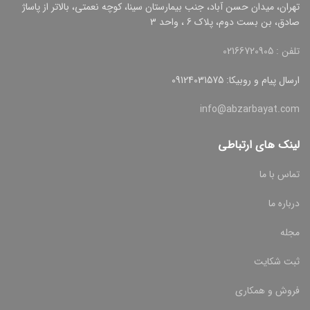
تهران، میدان حسن آباد، جنب بیمارستان سینا، کوچه نعمتی، بالاتر از پاساژ
صادق، بن بست دوم، پلاک 6 ، واحد 3
تلفن : 02166720905
ارسال پیام و روبیکا: 09124031575
info@abzarbayat.com
لینک های ارتباطی
تماس با ما
درباره ما
مجله
ثبت شکایت
فروش و همکاری