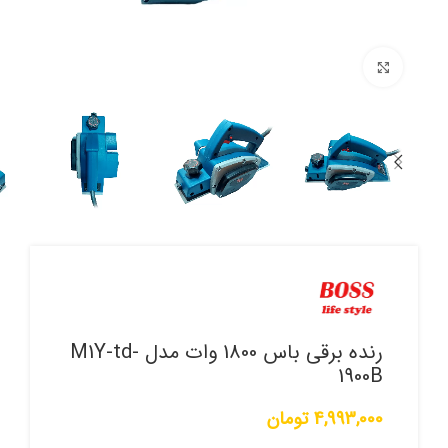
برای بزرگنمایی کلیک کنید
رنده برقی باس 1800 وات مدل M1Y-td-
1900B
4,993,000
تومان