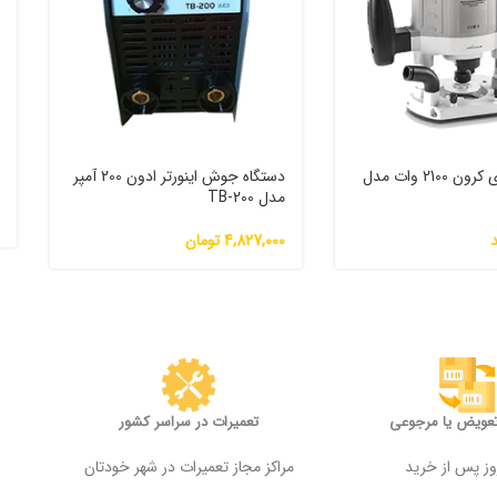
اور فرز نجاری کرون 2100 وات مدل
دستگاه جوش اینورتر ادون 200 آمپر
م
مدل TB-200
0
4,827,000
تومان
تعویض یا مرجوعی
تعمیرات در سراسر کشور
مراکز مجاز تعمیرات در شهر خودتان