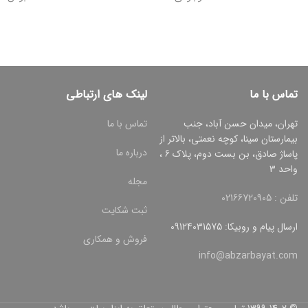
تماس با ما
لینک های ارتباطی
تهران، میدان حسن آباد، جنب
تماس با ما
بیمارستان سینا، کوچه نعمتی، بالاتر از
درباره ما
پاساژ صادق، بن بست دوم، پلاک 6 ،
واحد 3
مجله
تلفن : 02166720905
ثبت شکایت
ارسال پیام و روبیکا: 09124031575
فروش و همکاری
info@abzarbayat.com