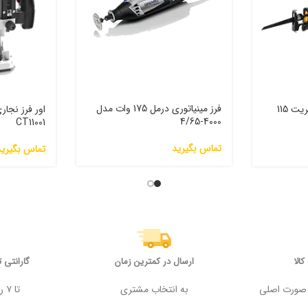
فرز مینیاتوری درمل 175 وات مدل
اره افقی بر برقی آپ اسپریت 115
4000-4/65
CT11001
تماس بگیرید
تماس بگیرید
الا
ارسال در کمترین زمان
گارانتی 
 وجه در صورت اصلی
به انتخاب مشتری
تا ۷ روز پس از خرید