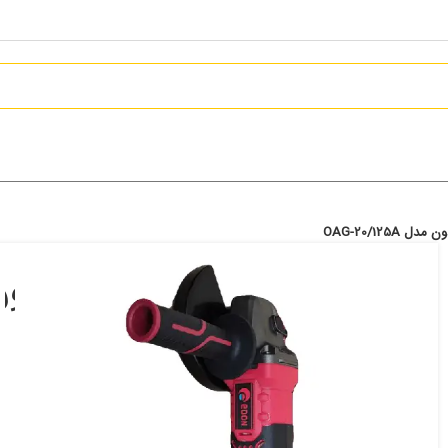
OAG-20/125
20/125A
9,198,000
تومان