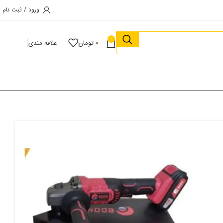
ورود / ثبت نام
0
0
تومان
علاقه مندی
مینی فرز شارژی دو باطری ادون مدل OAG-