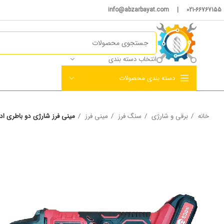
021-66767155 | info@abzarbayat.com
انتخاب دسته بندی
دسته بندی محصولات
خانه
برقی و شارژی
سنگ فرز
مینی فرز
مینی فرز شارژی دو باطری ادون مدل A