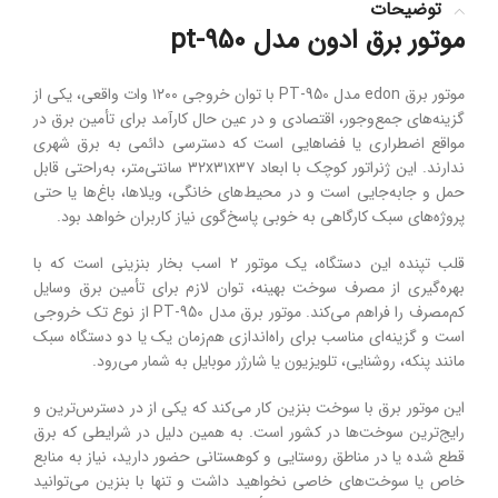
توضیحات
موتور برق ادون مدل pt-950
موتور
برق
edon
مدل
950
PT-
با
توان
خروجی
۱۲۰۰
وات
واقعی
،
یکی
از
گزینه‌های
جمع‌وجور،
اقتصادی
و
در
عین
حال
کارآمد
برای
تأمین
برق
در
مواقع
اضطراری
یا
فضاهایی
است
که
دسترسی
دائمی
به
برق
شهری
ندارند.
این
ژنراتور
کوچک
با
ابعاد
۳۷
۳۱x
۳۲x
سانتی‌متر
،
به‌راحتی
قابل
حمل
و
جابه‌جایی
است
و
در
محیط‌های
خانگی،
ویلاها،
باغ‌ها
یا
حتی
پروژه‌های
سبک
کارگاهی
به
خوبی
پاسخ‌گوی
نیاز
کاربران
خواهد
بود.
قلب
تپنده
این
دستگاه،
یک
موتور
۲
اسب
بخار
بنزینی
است
که
با
بهره‌گیری
از
مصرف
سوخت
بهینه،
توان
لازم
برای
تأمین
برق
وسایل
کم‌مصرف
را
فراهم
می‌کند. موتور برق
مدل
950
PT-
از
نوع
تک‌ خروجی
است
و
گزینه‌ای
مناسب
برای
راه‌اندازی
هم‌زمان
یک
یا
دو
دستگاه
سبک
مانند
پنکه،
روشنایی،
تلویزیون
یا
شارژر
موبایل
به
شمار
می‌رود.
این
موتور
برق
با
سوخت
بنزین
کار
می‌کند
که
یکی
از
در
دسترس‌ترین
و
رایج‌ترین
سوخت‌ها
در
کشور
است.
به
همین
دلیل
در
شرایطی
که
برق
قطع
شده
یا
در
مناطق
روستایی
و
کوهستانی
حضور
دارید،
نیاز
به
منابع
خاص
یا
سوخت‌های
خاصی
نخواهید
داشت
و
تنها
با
بنزین
می‌توانید