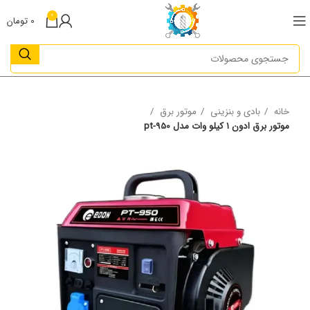
0
0
تومان
خانه
بادی و بنزینی
موتور برق
موتور برق ادون ۱ کیلو وات مدل pt-950