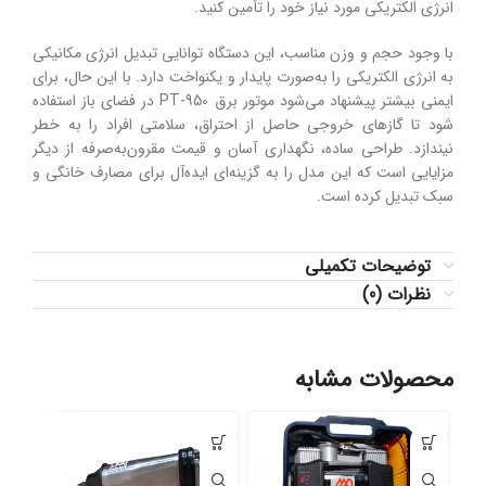
انرژی
الکتریکی
مورد
نیاز
خود
را
تأمین
کنید.
با
وجود
حجم
و
وزن
مناسب،
این
دستگاه
توانایی
تبدیل
انرژی
مکانیکی
به
انرژی
الکتریکی
را
به‌صورت
پایدار
و
یکنواخت
دارد.
با
این
حال،
برای
ایمنی
بیشتر
پیشنهاد
می‌شود
موتور
برق
950
PT-
در
فضای
باز
استفاده
شود
تا
گازهای
خروجی
حاصل
از
احتراق،
سلامتی
افراد
را
به
خطر
نیندازد.
طراحی
ساده،
نگهداری
آسان
و
قیمت
مقرون‌به‌صرفه
از
دیگر
مزایایی
است
که
این
مدل
را
به
گزینه‌ای
ایده‌آل
برای
مصارف
خانگی
و
سبک
تبدیل
کرده
است.
توضیحات تکمیلی
نظرات (0)
محصولات مشابه