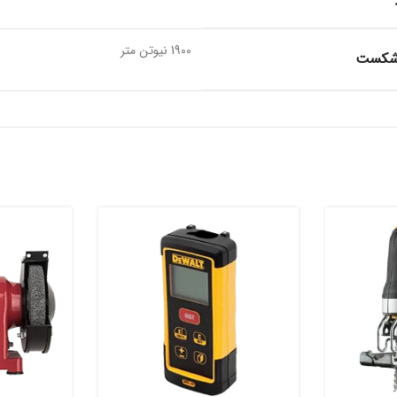
1900 نیوتن متر
 شکست