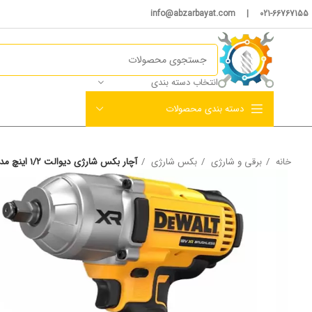
021-66767155 | info@abzarbayat.com
انتخاب دسته بندی
دسته بندی محصولات
خانه
برقی و شارژی
بکس شارژی
آچار بکس شارژی دیوالت 1/2 اینچ مدل DCF900 P2T