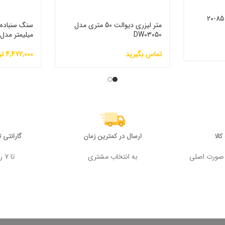
اره عمودبر برقی دیوالت 85-20
متر لیزری دیوالت 50 متری مدل
DW03050
میلیمتر مدل D-125-1
تماس بگیرید
4,472,000
تو
الا
ارسال در کمترین زمان
گارانتی 
 وجه در صورت اصلی
به انتخاب مشتری
تا ۷ روز پس از خرید