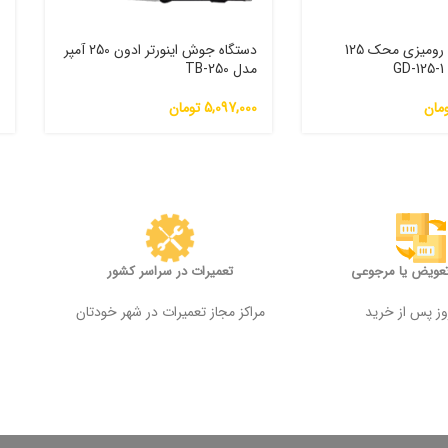
سنگ سنباده رومیزی محک 125
دستگاه جوش اینورتر ادون 250 آمپر
G
مدل TB-250
و
مان
5,097,000
تومان
0
تعویض یا مرجوعی
تعمیرات در سراسر کشور
مراکز مجاز تعمیرات در شهر خودتان