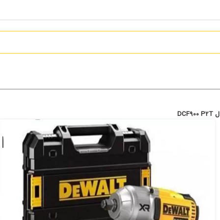
P2T
80,799,000
تومان