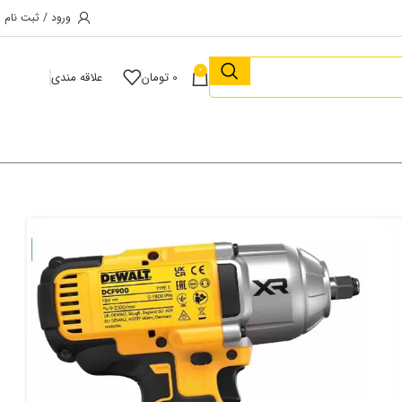
ورود / ثبت نام
0
0
تومان
علاقه مندی
آچار بکس شارژی دیوالت 1/2 اینچ مدل DCF900