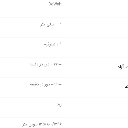
DeWalt
224 میلی متر
2.9 کیلوگرم
0-2300 دور در دقیقه
آزاد
0-2200 دور در دقیقه
ه
زرد
135/800/1396 نیوتن متر