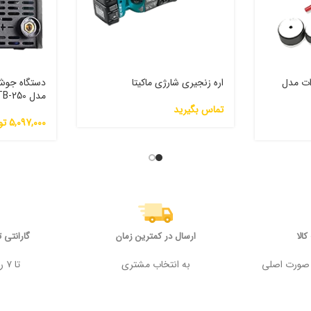
ه سبز ادون 1000 وات مدل
اره زنجیری شارژی ماکیتا
مدل TB-250
تماس بگیرید
5,097,000
تو
الا
ارسال در کمترین زمان
گارانتی 
 وجه در صورت اصلی
به انتخاب مشتری
تا ۷ روز پس از خرید