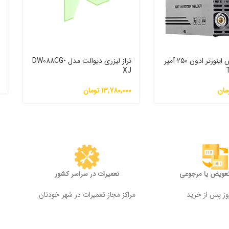
دستگاه جوش اینورتر ادون 250 آمپر
تراز لیزری دیوالت مدل DW088CG-
م
XJ
0
مان
13,780,000
تومان
تعویض یا مرجوعی
تعمیرات در سراسر کشور
مراکز مجاز تعمیرات در شهر خودتان