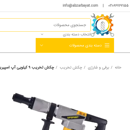
021-66767155 | info@abzarbayat.com
انتخاب دسته بندی
دسته بندی محصولات
خانه
برقی و شارژی
چکش تخریب
چکش تخریب 9 کیلویی آپ اسپیریت مدل HK-RH35