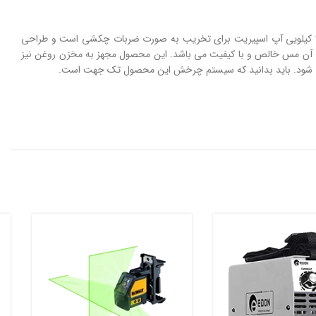
از این چکش می توان برای تخریب سطوح فلزی و غیر فلزی و انواع تخریب های سنگین و پر فشار استفاده کرد. لازم است بدانید که عملکرد چکش تخریب 9 کیلویی آپ اسپیریت برای تخریب به صورت ضربات چکشی است و طراحی
 خستگی با آن کار کرد. موتور این چکش تخریب بسیار با کیفیت و با توان 1500 وات است و سیم پیچی آن مس خالص و با کیفیت می باشد. این محصول مجهز به مخزن روغن نیز