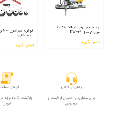
اره عمودبر برقی دیوالت 85-20
اتو لول
میلیمتر مدل DW349
EDP-1000T
تماس بگیرید
تماس بگیرید
پشتیبانی تلفنی
گارانتی اصالت ک
برای مشاوره یا اطمینان از قیمت و
بازگشت %200
موجودی
نبودن