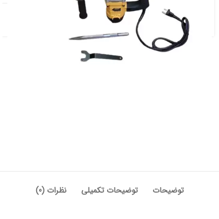
دسته:
برقی و شارژی
,
چکش تخریب
توضیحات
توضیحات تکمیلی
نظرات (0)