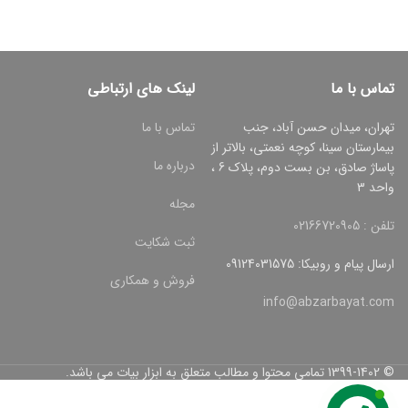
تماس با ما
لینک های ارتباطی
تهران، میدان حسن آباد، جنب
تماس با ما
بیمارستان سینا، کوچه نعمتی، بالاتر از
درباره ما
پاساژ صادق، بن بست دوم، پلاک 6 ،
واحد 3
مجله
تلفن : 02166720905
ثبت شکایت
ارسال پیام و روبیکا: 09124031575
فروش و همکاری
info@abzarbayat.com
© 1399-1402 تمامی محتوا و مطالب متعلق به ابزار بیات می باشد.