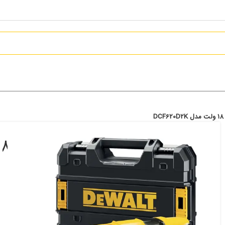
DCF620D2K
50,299,000
تومان