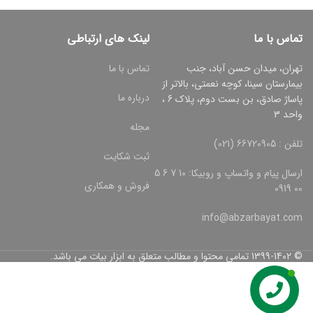
تماس با ما
لینک های ارتباطی
تهران، میدان حسن آباد، جنب
تماس با ما
بیمارستان سینا، کوچه نعمتی، بالاتر از
درباره ما
پاساژ صادق، بن بست دوم، پلاک 6 ،
واحد 3
مجله
تلفن : 66720905 (021)
ثبت شکایت
ارسال پیام و واتساپ و روبیکا: 10 7 6 5
فروش و همکاری
00 0919
info@abzarbayat.com
© 1399-1402 تمامی محتوا و مطالب متعلق به ابزار بیات می باشد.