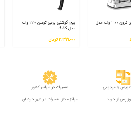
اور فرز نجاری کرون 2100 وات مدل
پیچ گوشتی برقی توسن 230 وات
مدل 0901S
م
3,399,000
تومان
0
تعویض یا مرجوعی
تعمیرات در سراسر کشور
مراکز مجاز تعمیرات در شهر خودتان