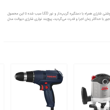
پیچ بند نواری شارژی دیوالت ۱۸ ولت مدل DCF620D2K، یک ابزار خوش دست و سبک به همراه موتور قدرتمند براشلس می‌باشد. طراحی ارگونومیک این پیچ گوشتی شارژی همراه با دستگیره گریپ‌دار و نور LED سبب شده تا این محصول
. اگر به دنبال یک پیچ گوشتی جمع و جور با حداکثر زمان اجرا و قدرت می‌گردید، پیچ‌بند نواری شارژی دیوالت مدل