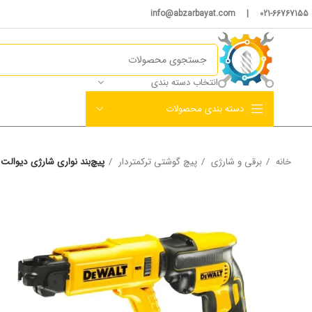
021-66767155 | info@abzarbayat.com
انتخاب دسته بندی
دسته بندی محصولات
خانه
برقی و شارژی
پیچ گوشتی ترکمتردار
پیچ‌بند نواری شارژی دیوالت ۱۸ ولت مدل DCF620D2K