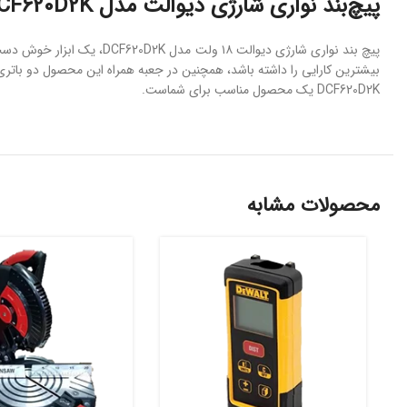
پیچ‌بند نواری شارژی دیوالت مدل DCF620D2K
DCF620D2K یک محصول مناسب برای شماست.
محصولات مشابه