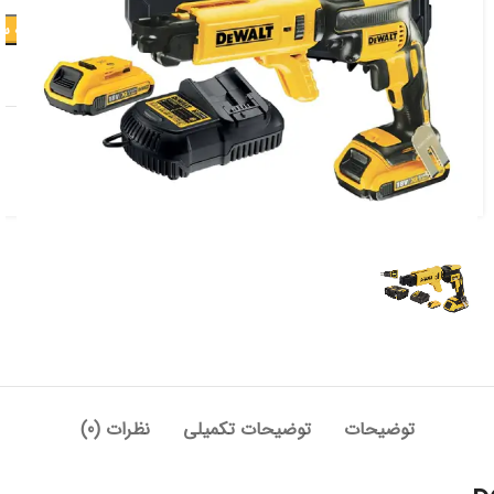
افزودن به س
افزودن به علاقه مندی
دسته:
برقی و شارژی
,
پیچ گوشتی ترکمتردار
برچسب:
دیوالت
توضیحات
توضیحات تکمیلی
نظرات (0)