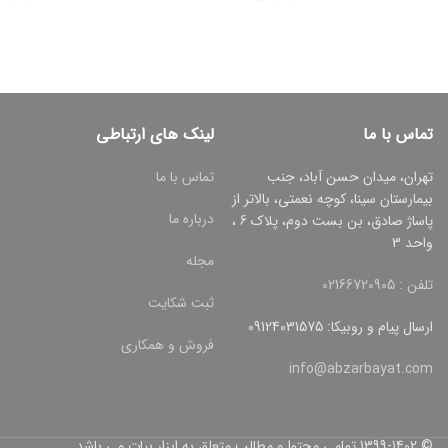
تماس با ما
لینک های ارتباطی
تهران، میدان حسن آباد، جنب
تماس با ما
بیمارستان سینا، کوچه نعمتی، بالاتر از
درباره ما
پاساژ صادق، بن بست دوم، پلاک 6 ،
واحد 3
مجله
تلفن : 02166720905
ثبت شکایت
ارسال پیام و روبیکا: 09124031575
فروش و همکاری
info@abzarbayat.com
© 1399-1402 تمامی محتوا و مطالب متعلق به ابزار بیات می باشد.