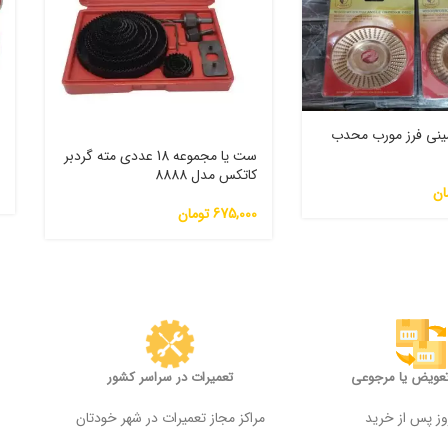
س
نی فرز مورب محدب
ا
ست یا مجموعه 18 عددی مته گردبر
کاتکس مدل 8888
0
ان
675,000
تومان
تعویض یا مرجوعی
تعمیرات در سراسر کشور
مراکز مجاز تعمیرات در شهر خودتان