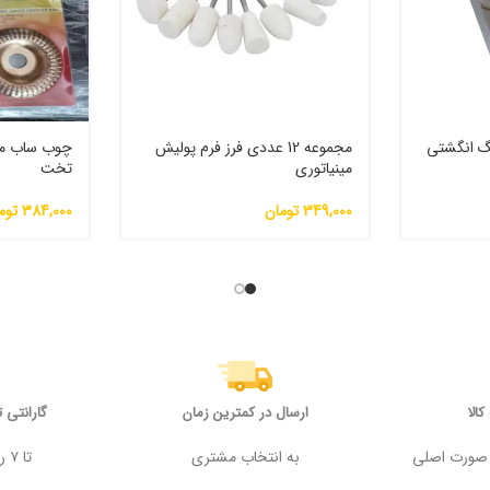
ی سنگ انگشتی
مجموعه 12 عددی فرز فرم پولیش
چوب ساب می
مینیاتوری
تخت
349,000
تومان
384,000
توم
الا
ارسال در کمترین زمان
گارانتی 
 وجه در صورت اصلی
به انتخاب مشتری
تا ۷ روز پس از خرید