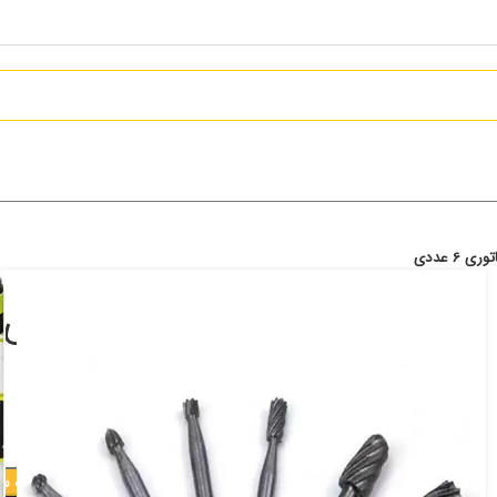
 6 عددی
فرز فرم و حجم بردار مینیاتوری 6 عددی
295,000
تومان
افزودن به س