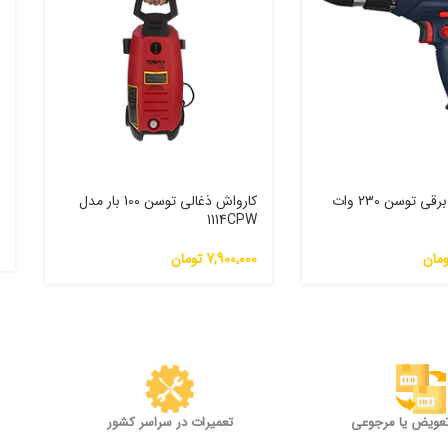
پیچ گوشتی برقی توسن 230 وات
کارواش ذغالی توسن 100 بار مدل
م
1114CPW
0
ومان
7,900,000
تومان
تعویض یا مرجوعی
تعمیرات در سراسر کشور