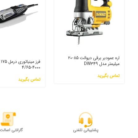
اره عمودبر برقی دیوالت 85-20
فر
میلیمتر مدل DW349
4000-4/65
تماس بگیرید
تماس بگیرید
پشتیبانی تلفنی
گارانتی اصالت ک