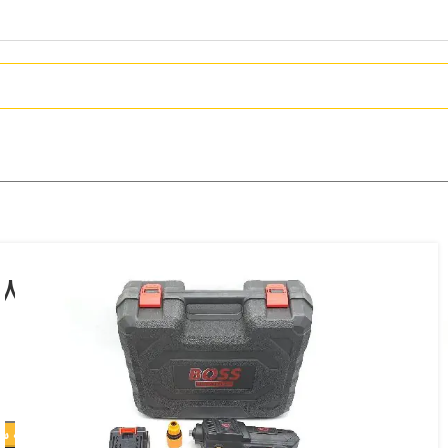
کارواش شارژی باس مدل 88VF
3,270,000
تومان
افزودن به س