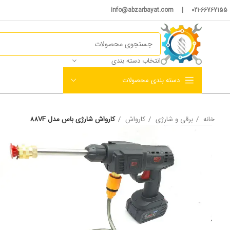
021-66767155 | info@abzarbayat.com
انتخاب دسته بندی
دسته بندی محصولات
خانه
برقی و شارژی
کارواش
کارواش شارژی باس مدل 88VF