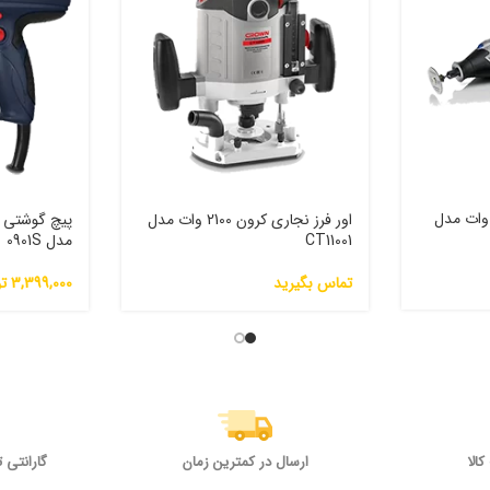
ز مینیاتوری درمل 175 وات مدل
اور فرز نجاری کرون 2100 وات مدل
CT11001
مدل 0901S
تماس بگیرید
3,399,000
ت
الا
ارسال در کمترین زمان
گارانتی 