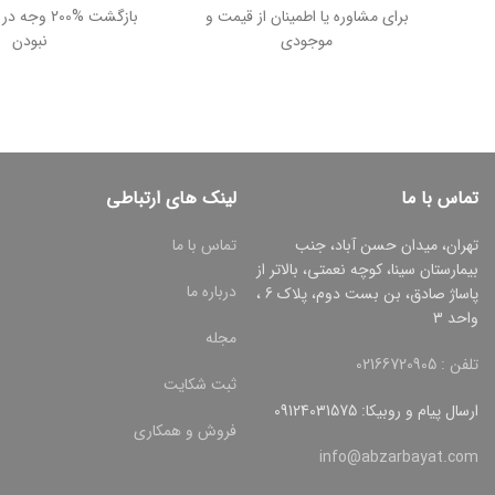
برای مشاوره یا اطمینان از قیمت و
بازگشت %200
موجودی
نبودن
تماس با ما
لینک های ارتباطی
تهران، میدان حسن آباد، جنب
تماس با ما
بیمارستان سینا، کوچه نعمتی، بالاتر از
درباره ما
پاساژ صادق، بن بست دوم، پلاک 6 ،
واحد 3
مجله
تلفن : 02166720905
ثبت شکایت
ارسال پیام و روبیکا: 09124031575
فروش و همکاری
info@abzarbayat.com