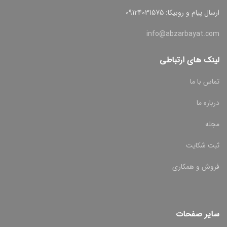
ارسال پیام و روبیکا: 09124031575
info@abzarbayat.com
لینک های ارتباطی
تماس با ما
درباره ما
مجله
ثبت شکایت
فروش و همکاری
سایر صفحات