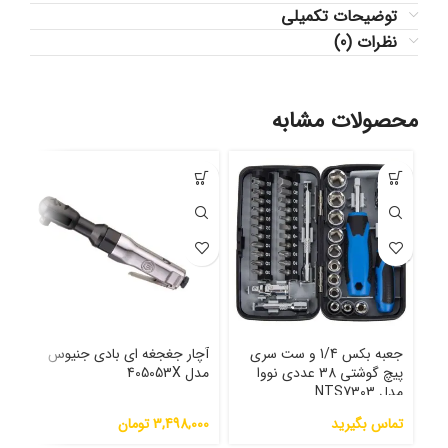
توضیحات تکمیلی
نظرات (0)
محصولات مشابه
جعبه بکس 1/4 و ست سری
آچار جغجغه ای بادی جنیوس
آچا
پیچ گوشتی 38 عددی نووا
مدل 405053X
621
مدل NTS7303
تماس بگیرید
3,498,000
تومان
000