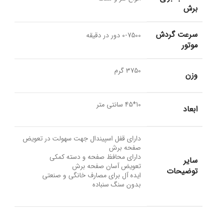
برش
سرعت گردش
0-7500 دور در دقیقه
موتور
3750 گرم
وزن
10*45 سانتی متر
ابعاد
دارای قفل اسپیندال جهت سهولت در تعویض
صفحه برش
دارای محافظ صفحه و دسته کمکی
سایر
تعویض آسان صفحه برش
توضیحات
ایده آل برای مصارف خانگی و صنعتی
بدون سنگ سنباده