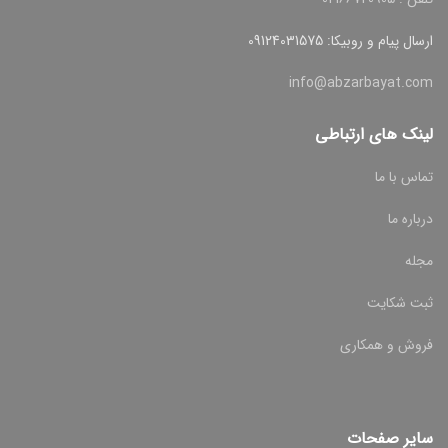
ارسال پیام و روبیکا: 09124031575
info@abzarbayat.com
لینک های ارتباطی
تماس با ما
درباره ما
مجله
ثبت شکایت
فروش و همکاری
سایر صفحات