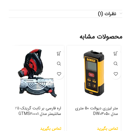
نظرات (1)
محصولات مشابه
متر لیزری دیوالت 50 متری
اره فارسی بر ثابت گریتک ۲۵
20 میلیمتر مدل DW349
مدل DW03050
سانتیمتر مدل GTMS20001
تما
تماس بگیرید
تماس بگیرید